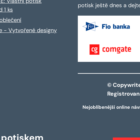
: Vlastní potisk
potisk ještě dnes a dej
d 1 ks
oblečení
ce - Vytvořené designy
© Copywrite 
Registrova
Nejoblíbenější online náv
s potiskem