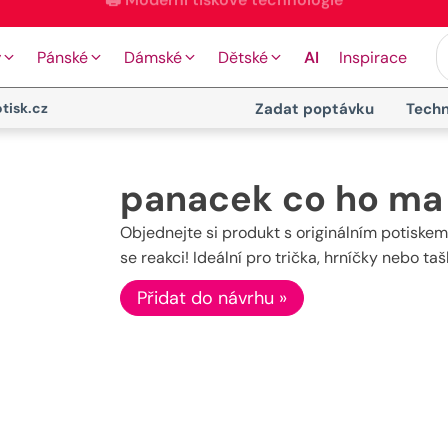
🖨️ Moderní tiskové technologie
y
Pánské
Dámské
Dětské
AI
Inspirace
tisk.cz
Zadat poptávku
Techn
panacek co ho ma
Objednejte si produkt s originálním potiske
se reakci! Ideální pro trička, hrníčky nebo t
Přidat do návrhu »