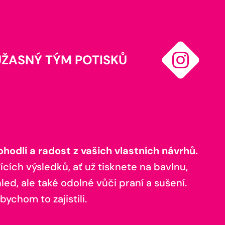
ÚŽASNÝ TÝM POTISKŮ
odlí a radost z vašich vlastních návrhů.
ících výsledků, ať už tisknete na bavlnu,
ed, ale také odolné vůči praní a sušení.
bychom to zajistili.