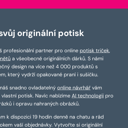
vůj originální potisk
 profesionální partner pro online
potisk triček
,
mětů
a všeobecně originálních dárků. S námi
ečný design na více než 4 000 produktů s
em, který vydrží opakované praní i sušičku.
a náš snadno ovladatelný
online návrhář
vám
vlastní potisk. Navíc nabízíme
AI technologii
pro
rázků i opravu nahraných obrázků.
m k dispozici 19 hodin denně na chatu a rád
kem vaší objednávky. Vytvořte si originální