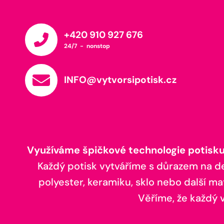
+420 910 927 676
24/7 - nonstop
INFO@vytvorsipotisk.cz
Využíváme špičkové technologie potisku,
Každý potisk vytváříme s důrazem na deta
polyester, keramiku, sklo nebo další ma
Věříme, že každý vá