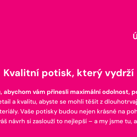
Kvalitní potisk, který vydrží
 abychom vám přinesli maximální odolnost, poh
il a kvalitu, abyste se mohli těšit z dlouhotrvaj
teriály. Vaše potisky budou nejen krásné na pohl
š návrh si zaslouží to nejlepší – a my jsme tu, a