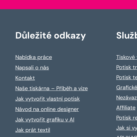
Důležité odkazy
Služ
Nabídka práce
Tiskové
Potisk t
Napsali o nás
Potisk t
Kontakt
Grafické
Naše tiskárna – Příběh a vize
Nezávaz
Jak vytvořit vlastní potisk
Affiliate
Návod na online designer
Potisk 
Jak vytvořit grafiku v AI
Jak si v
Jak prát textil