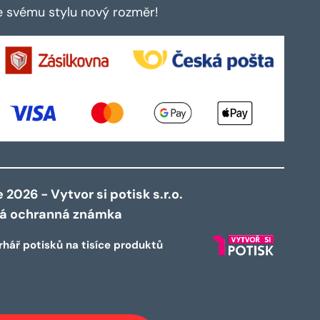
te svému stylu nový rozměr!
2026 - Vytvor si potisk s.r.o.
ná ochranná známka
rhář potisků na tisíce produktů