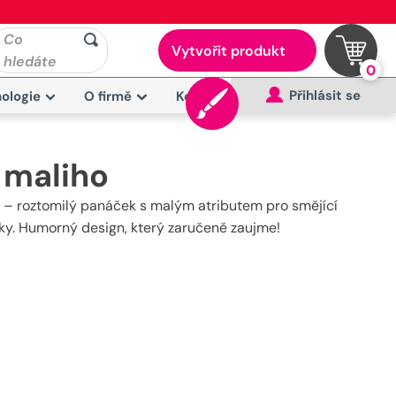
Co
Vytvořit produkt
hledáte
0
Přihlásit se
ologie
O firmě
Kontakt
 maliho
m – roztomilý panáček s malým atributem pro smějící
ašky. Humorný design, který zaručeně zaujme!