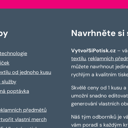
by
Navrhněte si s
VytvořSiPotisk.cz
– váš
 technologie
textilu
,
reklamních před
riček
můžete navrhnout jedin
extilu od jednoho kusu
rychlým a kvalitním tisk
 služby
Skvělé ceny od 1 kusu 
ná poptávka
umožní snadno editovat 
generování vlastních ob
reklamních předmětů
Náš tým odborníků je vá
ytvořit vlastní merch
vám poradí s každým kro