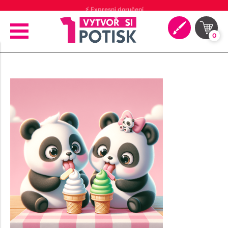
⚡ Expresní doručení
0