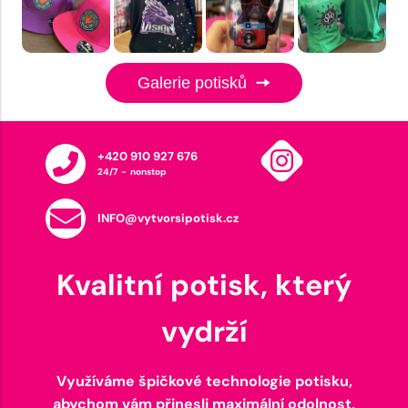
Galerie potisků
+420 910 927 676
24/7 - nonstop
INFO@vytvorsipotisk.cz
Kvalitní potisk, který
vydrží
Využíváme špičkové technologie potisku,
abychom vám přinesli maximální odolnost,