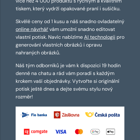
více než 4 000 produktů s rychlým a kvalitním
tiskem, který vydrží opakované praní i sušičku.
Skvělé ceny od 1 kusu a náš snadno ovladatelný
online návrhář
vám umožní snadno editovat
vlastní potisk. Navíc nabízíme
AI technologii
pro
generování vlastních obrázků i opravu
nahraných obrázků.
Náš tým odborníků je vám k dispozici 19 hodin
denně na chatu a rád vám poradí s každým
krokem vaší objednávky. Vytvořte si originální
potisk ještě dnes a dejte svému stylu nový
rozměr!