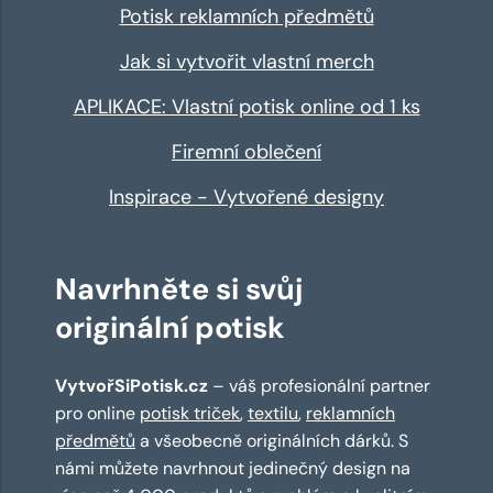
Potisk reklamních předmětů
Jak si vytvořit vlastní merch
APLIKACE: Vlastní potisk online od 1 ks
Firemní oblečení
Inspirace - Vytvořené designy
Navrhněte si svůj
originální potisk
VytvořSiPotisk.cz
– váš profesionální partner
pro online
potisk triček
,
textilu
,
reklamních
předmětů
a všeobecně originálních dárků. S
námi můžete navrhnout jedinečný design na