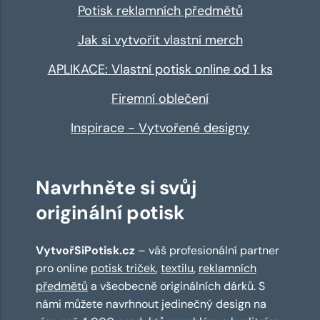
Potisk reklamních předmětů
Jak si vytvořit vlastní merch
APLIKACE: Vlastní potisk online od 1 ks
Firemní oblečení
Inspirace - Vytvořené designy
Navrhněte si svůj
originální potisk
VytvořSiPotisk.cz
– váš profesionální partner
pro online
potisk triček
,
textilu
,
reklamních
předmětů
a všeobecně originálních dárků. S
námi můžete navrhnout jedinečný design na