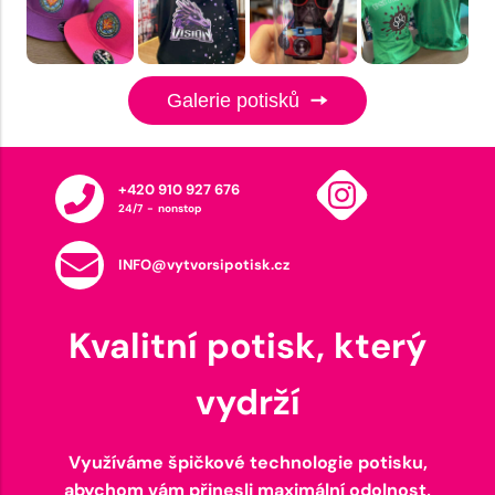
Galerie potisků
+420 910 927 676
24/7 - nonstop
INFO@vytvorsipotisk.cz
Kvalitní potisk, který
vydrží
Využíváme špičkové technologie potisku,
abychom vám přinesli maximální odolnost,