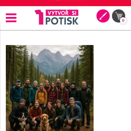
🚚 Doprava od 89 Kč
0