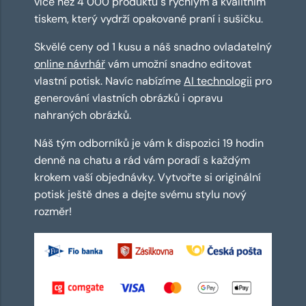
více než 4 000 produktů s rychlým a kvalitním
tiskem, který vydrží opakované praní i sušičku.
Skvělé ceny od 1 kusu a náš snadno ovladatelný
online návrhář
vám umožní snadno editovat
vlastní potisk. Navíc nabízíme
AI technologii
pro
generování vlastních obrázků i opravu
nahraných obrázků.
Náš tým odborníků je vám k dispozici 19 hodin
denně na chatu a rád vám poradí s každým
krokem vaší objednávky. Vytvořte si originální
potisk ještě dnes a dejte svému stylu nový
rozměr!