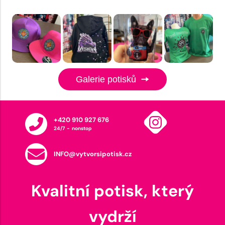
Galerie potisků
+420 910 927 676
24/7 - nonstop
INFO@vytvorsipotisk.cz
Kvalitní potisk, který
vydrží