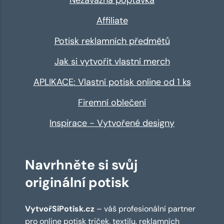
Affiliate
Potisk reklamních předmětů
Jak si vytvořit vlastní merch
APLIKACE: Vlastní potisk online od 1 ks
Firemní oblečení
Inspirace - Vytvořené designy
Navrhněte si svůj
originální potisk
VytvořSiPotisk.cz
– váš profesionální partner
pro online
potisk triček
,
textilu
,
reklamních