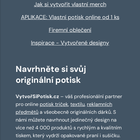
Jak si vytvořit vlastní merch
APLIKACE: Vlastní potisk online od 1 ks
Firemní oblečení
Inspirace - Vytvořené designy
Navrhněte si svůj
originální potisk
VytvořSiPotisk.cz
– váš profesionální partner
pro online
potisk triček
,
textilu
,
reklamních
předmětů
a všeobecně originálních dárků. S
námi můžete navrhnout jedinečný design na
více než 4 000 produktů s rychlým a kvalitním
tiskem, který vydrží opakované praní i sušičku.