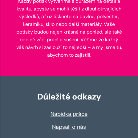
Každý potisk vytváříme s důrazem na detail a
kvalitu, abyste se mohli těšit z dlouhotrvajících
výsledků, ať už tisknete na bavlnu, polyester,
keramiku, sklo nebo další materiály. Vaše
potisky budou nejen krásné na pohled, ale také
odolné vůči praní a sušení. Věříme, že každý
váš návrh si zaslouží to nejlepší – a my jsme tu,
abychom to zajistili.
Důležité odkazy
Nabídka práce
Napsali o nás