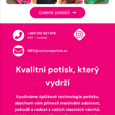
Galerie potisků
+420 910 927 676
24/7 - nonstop
INFO@vytvorsipotisk.cz
Kvalitní potisk, který
vydrží
Využíváme špičkové technologie potisku,
abychom vám přinesli maximální odolnost,
pohodlí a radost z vašich vlastních návrhů.