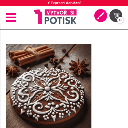
⚡ Expresní doručení
0