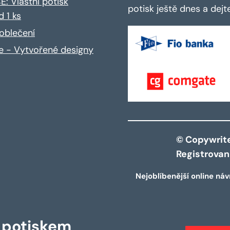
: Vlastní potisk
potisk ještě dnes a dej
d 1 ks
oblečení
ce - Vytvořené designy
© Copywrite 
Registrova
Nejoblíbenější online náv
s potiskem