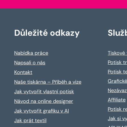
Důležité odkazy
Služ
Nabídka práce
Tiskové
Potisk t
Napsali o nás
Potisk t
Kontakt
Grafické
Naše tiskárna – Příběh a vize
Nezávaz
Jak vytvořit vlastní potisk
Affiliate
Návod na online designer
Potisk 
Jak vytvořit grafiku v AI
Jak si v
Jak prát textil