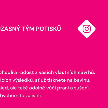
ÚŽASNÝ TÝM POTISKŮ
odlí a radost z vašich vlastních návrhů.
ících výsledků, ať už tisknete na bavlnu,
ed, ale také odolné vůči praní a sušení.
bychom to zajistili.