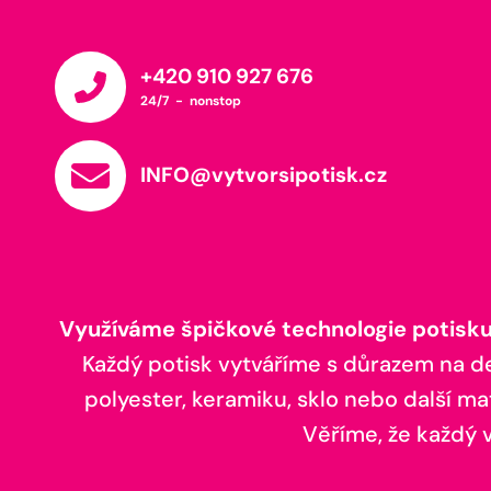
+420 910 927 676
24/7 - nonstop
INFO@vytvorsipotisk.cz
Využíváme špičkové technologie potisku,
Každý potisk vytváříme s důrazem na deta
polyester, keramiku, sklo nebo další ma
Věříme, že každý vá