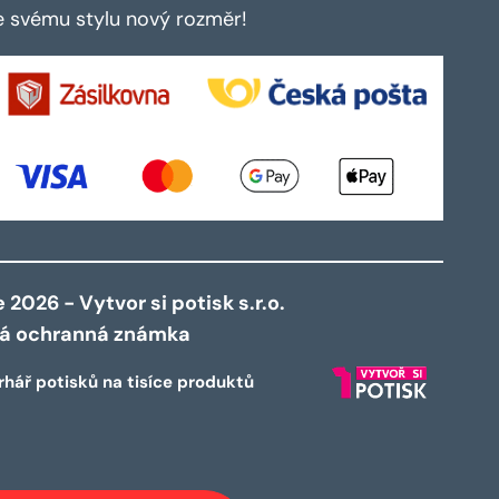
te svému stylu nový rozměr!
2026 - Vytvor si potisk s.r.o.
ná ochranná známka
rhář potisků na tisíce produktů