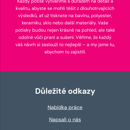
Každý potisk vytváříme s důrazem na detail a
kvalitu, abyste se mohli těšit z dlouhotrvajících
výsledků, ať už tisknete na bavlnu, polyester,
keramiku, sklo nebo další materiály. Vaše
potisky budou nejen krásné na pohled, ale také
odolné vůči praní a sušení. Věříme, že každý
váš návrh si zaslouží to nejlepší – a my jsme tu,
abychom to zajistili.
Důležité odkazy
Nabídka práce
Napsali o nás