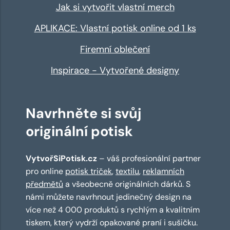
Jak si vytvořit vlastní merch
APLIKACE: Vlastní potisk online od 1 ks
Firemní oblečení
Inspirace - Vytvořené designy
Navrhněte si svůj
originální potisk
VytvořSiPotisk.cz
– váš profesionální partner
pro online
potisk triček
,
textilu
,
reklamních
předmětů
a všeobecně originálních dárků. S
námi můžete navrhnout jedinečný design na
více než 4 000 produktů s rychlým a kvalitním
tiskem, který vydrží opakované praní i sušičku.