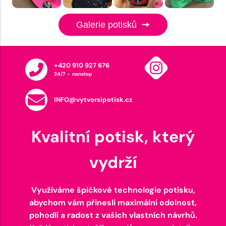
Galerie potisků
+420 910 927 676
24/7 - nonstop
INFO@vytvorsipotisk.cz
Kvalitní potisk, který
vydrží
Využíváme špičkové technologie potisku,
abychom vám přinesli maximální odolnost,
pohodlí a radost z vašich vlastních návrhů.