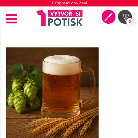
⚡ Expresní doručení
0