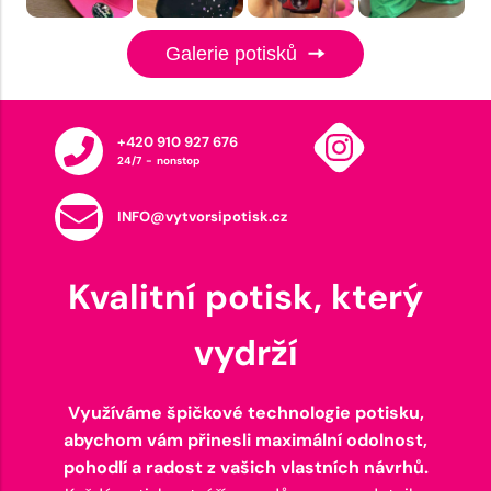
Galerie potisků
+420 910 927 676
24/7 - nonstop
INFO@vytvorsipotisk.cz
Kvalitní potisk, který
vydrží
Využíváme špičkové technologie potisku,
abychom vám přinesli maximální odolnost,
pohodlí a radost z vašich vlastních návrhů.