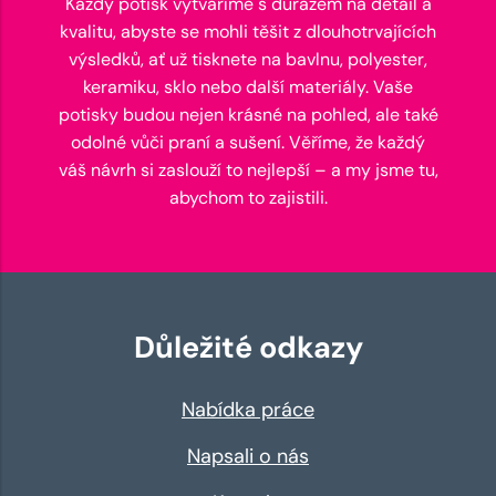
Každý potisk vytváříme s důrazem na detail a
kvalitu, abyste se mohli těšit z dlouhotrvajících
výsledků, ať už tisknete na bavlnu, polyester,
keramiku, sklo nebo další materiály. Vaše
potisky budou nejen krásné na pohled, ale také
odolné vůči praní a sušení. Věříme, že každý
váš návrh si zaslouží to nejlepší – a my jsme tu,
abychom to zajistili.
Důležité odkazy
Nabídka práce
Napsali o nás