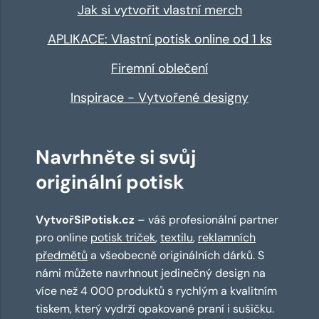
Jak si vytvořit vlastní merch
APLIKACE: Vlastní potisk online od 1 ks
Firemní oblečení
Inspirace - Vytvořené designy
Navrhněte si svůj
originální potisk
VytvořSiPotisk.cz
– váš profesionální partner
pro online
potisk triček
,
textilu
,
reklamních
předmětů
a všeobecně originálních dárků. S
námi můžete navrhnout jedinečný design na
více než 4 000 produktů s rychlým a kvalitním
tiskem, který vydrží opakované praní i sušičku.