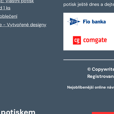
: Vlastní potisk
potisk ještě dnes a dej
d 1 ks
oblečení
ce - Vytvořené designy
© Copywrite 
Registrova
Nejoblíbenější online náv
s potiskem