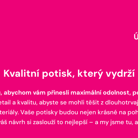
Kvalitní potisk, který vydrží
 abychom vám přinesli maximální odolnost, poh
il a kvalitu, abyste se mohli těšit z dlouhotrvaj
teriály. Vaše potisky budou nejen krásné na pohl
š návrh si zaslouží to nejlepší – a my jsme tu, a