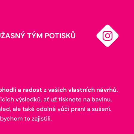
ÚŽASNÝ TÝM POTISKŮ
odlí a radost z vašich vlastních návrhů.
ících výsledků, ať už tisknete na bavlnu,
ed, ale také odolné vůči praní a sušení.
bychom to zajistili.