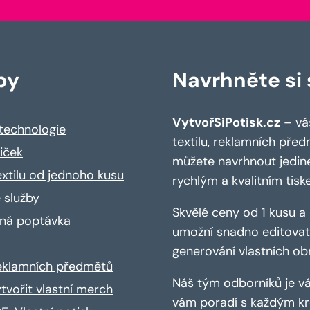
by
Navrhněte si s
VytvořSiPotisk.cz
– váš
 technologie
textilu
,
reklamních před
riček
můžete navrhnout jedin
extilu od jednoho kusu
rychlým a kvalitním tisk
 služby
Skvělé ceny od 1 kusu 
ná poptávka
umožní snadno editovat 
generování vlastních ob
reklamních předmětů
Náš tým odborníků je vá
ytvořit vlastní merch
vám poradí s každým kro