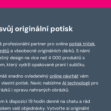
vůj originální potisk
 profesionální partner pro online
potisk triček
,
mětů
a všeobecně originálních dárků. S námi
ečný design na více než 4 000 produktů s
em, který vydrží opakované praní i sušičku.
a náš snadno ovladatelný
online návrhář
vám
vlastní potisk. Navíc nabízíme
AI technologii
pro
rázků i opravu nahraných obrázků.
m k dispozici 19 hodin denně na chatu a rád
kem vaší objednávky. Vytvořte si originální