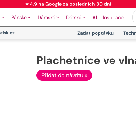
⭐ 4.9 na Google za posledních 30 dní
y
Pánské
Dámské
Dětské
AI
Inspirace
tisk.cz
Zadat poptávku
Techn
Plachetnice ve vln
Přidat do návrhu »