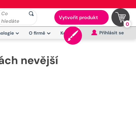
Co
Vytvořit produkt
hledáte
0
Přihlásit se
ologie
O firmě
Kontakt
ách nevější