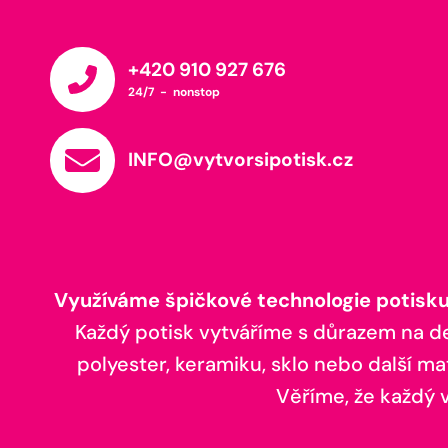
+420 910 927 676
24/7 - nonstop
INFO@vytvorsipotisk.cz
Využíváme špičkové technologie potisku,
Každý potisk vytváříme s důrazem na deta
polyester, keramiku, sklo nebo další ma
Věříme, že každý vá