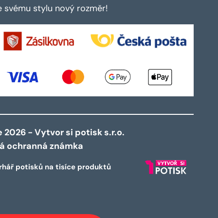
te svému stylu nový rozměr!
2026 - Vytvor si potisk s.r.o.
ná ochranná známka
rhář potisků na tisíce produktů