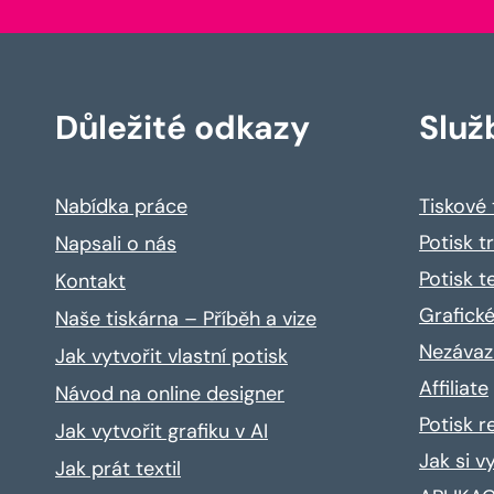
Důležité odkazy
Služ
Nabídka práce
Tiskové
Potisk t
Napsali o nás
Potisk t
Kontakt
Grafické
Naše tiskárna – Příběh a vize
Nezávaz
Jak vytvořit vlastní potisk
Affiliate
Návod na online designer
Potisk 
Jak vytvořit grafiku v AI
Jak si v
Jak prát textil