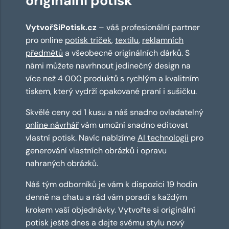
originální potisk
VytvořSiPotisk.cz
– váš profesionální partner
pro online
potisk triček
,
textilu
,
reklamních
předmětů
a všeobecně originálních dárků. S
námi můžete navrhnout jedinečný design na
více než 4 000 produktů s rychlým a kvalitním
tiskem, který vydrží opakované praní i sušičku.
Skvělé ceny od 1 kusu a náš snadno ovladatelný
online návrhář
vám umožní snadno editovat
vlastní potisk. Navíc nabízíme
AI technologii
pro
generování vlastních obrázků i opravu
nahraných obrázků.
Náš tým odborníků je vám k dispozici 19 hodin
denně na chatu a rád vám poradí s každým
krokem vaší objednávky. Vytvořte si originální
potisk ještě dnes a dejte svému stylu nový