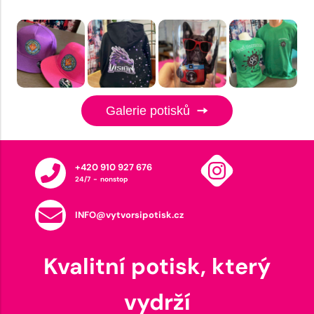
Galerie potisků
+420 910 927 676
24/7 - nonstop
INFO@vytvorsipotisk.cz
Kvalitní potisk, který
vydrží