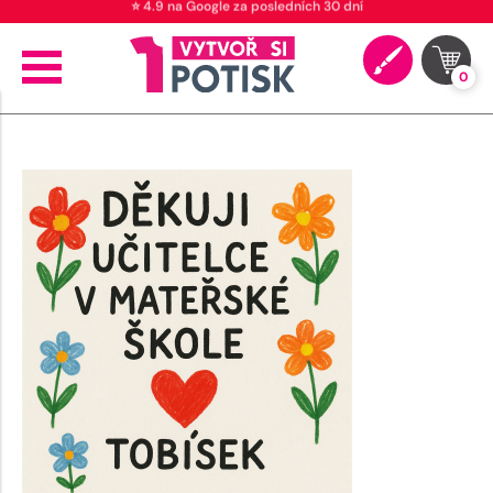
⭐ 4.9 na Google za posledních 30 dní
0