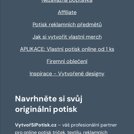
Affiliate
Potisk reklamních předmětů
Jak si vytvořit vlastní merch
APLIKACE: Vlastní potisk online od 1 ks
Firemní oblečení
Inspirace - Vytvořené designy
Navrhněte si svůj
originální potisk
VytvořSiPotisk.cz
– váš profesionální partner
pro online
potisk triček
,
textilu
,
reklamních