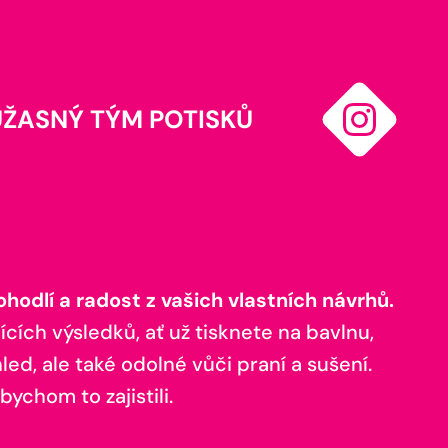
ÚŽASNÝ TÝM POTISKŮ
odlí a radost z vašich vlastních návrhů.
ících výsledků, ať už tisknete na bavlnu,
ed, ale také odolné vůči praní a sušení.
bychom to zajistili.