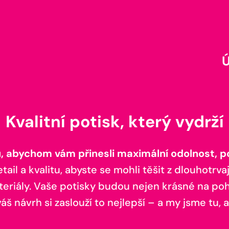
Kvalitní potisk, který vydrží
 abychom vám přinesli maximální odolnost, poh
il a kvalitu, abyste se mohli těšit z dlouhotrvaj
teriály. Vaše potisky budou nejen krásné na pohl
š návrh si zaslouží to nejlepší – a my jsme tu, a