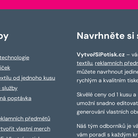
by
Navrhněte si s
VytvořSiPotisk.cz
– váš
 technologie
textilu
,
reklamních před
riček
můžete navrhnout jedin
extilu od jednoho kusu
rychlým a kvalitním tisk
 služby
Skvělé ceny od 1 kusu 
ná poptávka
umožní snadno editovat 
generování vlastních ob
reklamních předmětů
Náš tým odborníků je vá
ytvořit vlastní merch
vám poradí s každým kro