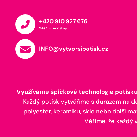
+420 910 927 676
24/7 - nonstop
INFO@vytvorsipotisk.cz
Využíváme špičkové technologie potisku,
Každý potisk vytváříme s důrazem na deta
polyester, keramiku, sklo nebo další ma
Věříme, že každý vá