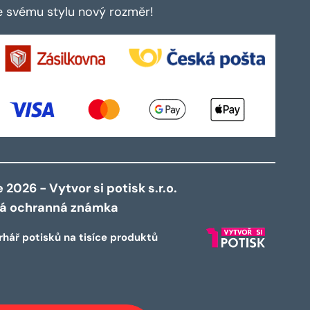
te svému stylu nový rozměr!
2026 - Vytvor si potisk s.r.o.
ná ochranná známka
rhář potisků na tisíce produktů