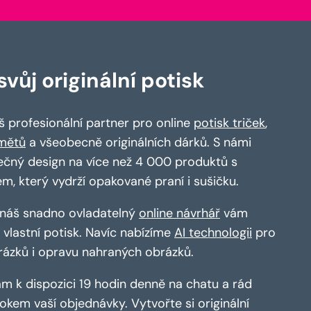
vůj originální potisk
 profesionální partner pro online
potisk triček
,
mětů
a všeobecně originálních dárků. S námi
ečný design na více než 4 000 produktů s
em, který vydrží opakované praní i sušičku.
a náš snadno ovladatelný
online návrhář
vám
vlastní potisk. Navíc nabízíme
AI technologii
pro
rázků i opravu nahraných obrázků.
m k dispozici 19 hodin denně na chatu a rád
kem vaší objednávky. Vytvořte si originální