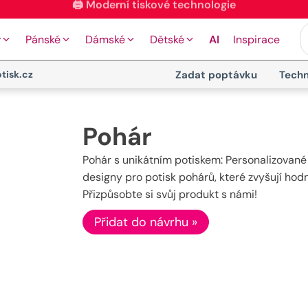
🖨️ Moderní tiskové technologie
y
Pánské
Dámské
Dětské
AI
Inspirace
tisk.cz
Zadat poptávku
Techn
Pohár
Pohár s unikátním potiskem: Personalizované
designy pro potisk pohárů, které zvyšují hodn
Přizpůsobte si svůj produkt s námi!
Přidat do návrhu »