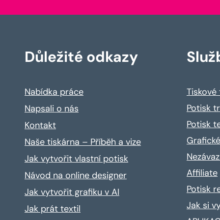
Důležité odkazy
Služ
Nabídka práce
Tiskové
Potisk t
Napsali o nás
Potisk t
Kontakt
Grafické
Naše tiskárna – Příběh a vize
Nezávaz
Jak vytvořit vlastní potisk
Affiliate
Návod na online designer
Potisk 
Jak vytvořit grafiku v AI
Jak si v
Jak prát textil