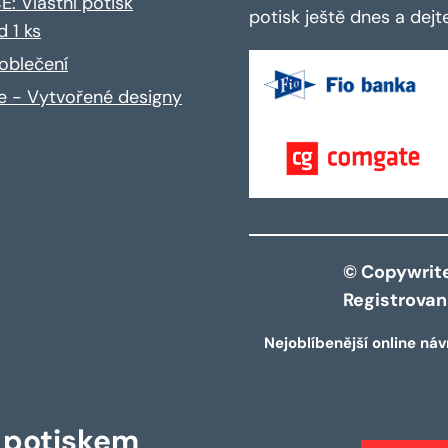
: Vlastní potisk
potisk ještě dnes a dej
d 1 ks
oblečení
ce - Vytvořené designy
© Copywrite 
Registrova
Nejoblíbenější online náv
s potiskem