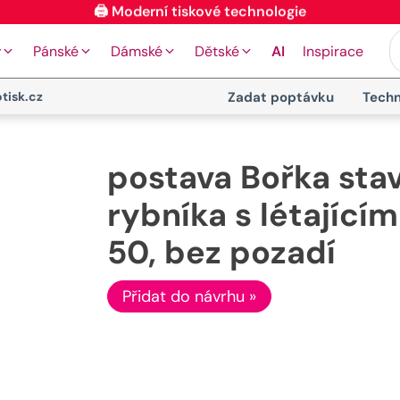
🖨️ Moderní tiskové technologie
y
Pánské
Dámské
Dětské
AI
Inspirace
tisk.cz
Zadat poptávku
Techn
postava Bořka stav
rybníka s létající
50, bez pozadí
Přidat do návrhu »