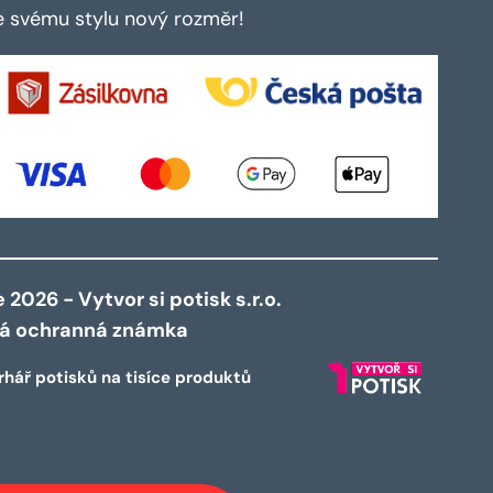
te svému stylu nový rozměr!
2026 - Vytvor si potisk s.r.o.
ná ochranná známka
rhář potisků na tisíce produktů