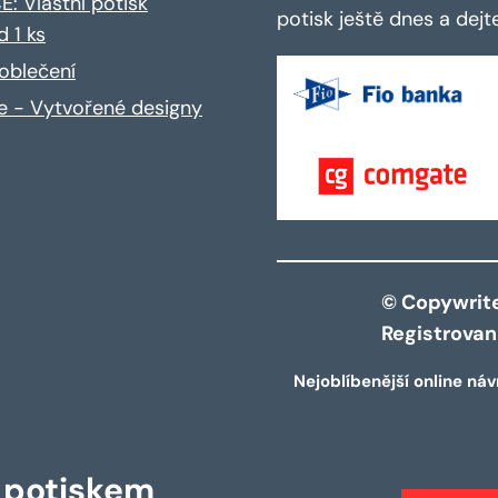
: Vlastní potisk
potisk ještě dnes a dej
d 1 ks
oblečení
ce - Vytvořené designy
© Copywrite 
Registrova
Nejoblíbenější online náv
s potiskem