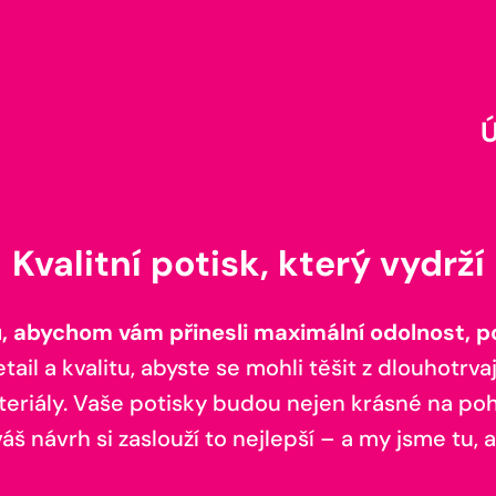
Kvalitní potisk, který vydrží
 abychom vám přinesli maximální odolnost, poh
il a kvalitu, abyste se mohli těšit z dlouhotrvaj
teriály. Vaše potisky budou nejen krásné na pohl
š návrh si zaslouží to nejlepší – a my jsme tu, a