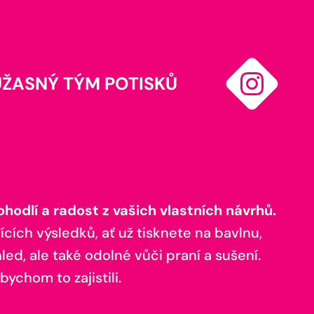
ÚŽASNÝ TÝM POTISKŮ
odlí a radost z vašich vlastních návrhů.
ících výsledků, ať už tisknete na bavlnu,
ed, ale také odolné vůči praní a sušení.
bychom to zajistili.