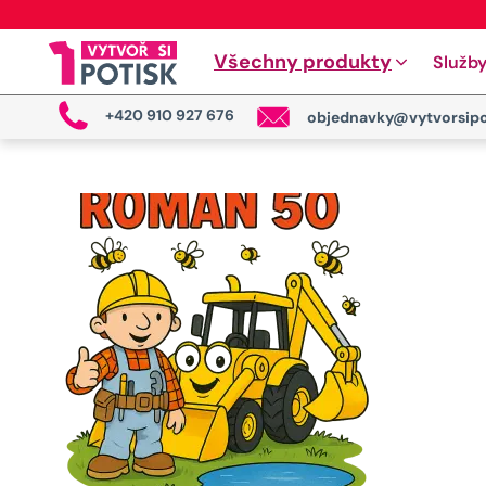
Všechny produkty
Služb
+420 910 927 676
objednavky@vytvorsipo