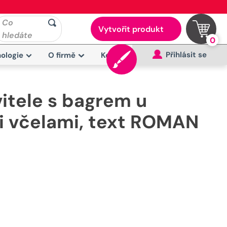
Co
Vytvořit produkt
hledáte
0
Přihlásit se
ologie
O firmě
Kontakt
itele s bagrem u
mi včelami, text ROMAN