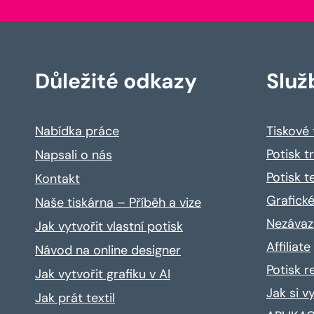
Důležité odkazy
Služ
Nabídka práce
Tiskové
Potisk t
Napsali o nás
Potisk t
Kontakt
Grafické
Naše tiskárna – Příběh a vize
Nezávaz
Jak vytvořit vlastní potisk
Affiliate
Návod na online designer
Potisk 
Jak vytvořit grafiku v AI
Jak si v
Jak prát textil