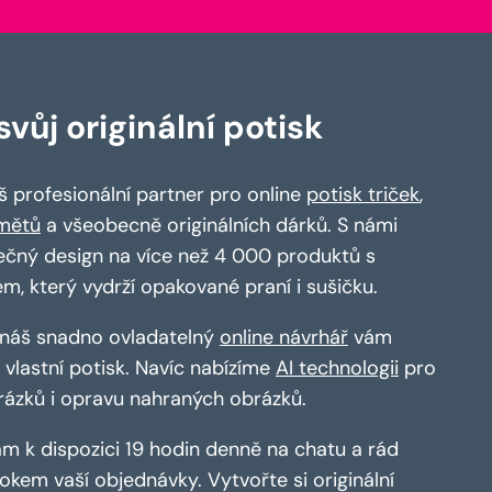
vůj originální potisk
 profesionální partner pro online
potisk triček
,
mětů
a všeobecně originálních dárků. S námi
ečný design na více než 4 000 produktů s
em, který vydrží opakované praní i sušičku.
a náš snadno ovladatelný
online návrhář
vám
vlastní potisk. Navíc nabízíme
AI technologii
pro
rázků i opravu nahraných obrázků.
m k dispozici 19 hodin denně na chatu a rád
kem vaší objednávky. Vytvořte si originální