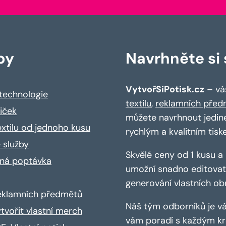
by
Navrhněte si s
VytvořSiPotisk.cz
– váš
 technologie
textilu
,
reklamních před
riček
můžete navrhnout jedin
extilu od jednoho kusu
rychlým a kvalitním tisk
 služby
Skvělé ceny od 1 kusu 
ná poptávka
umožní snadno editovat 
generování vlastních ob
reklamních předmětů
Náš tým odborníků je vá
ytvořit vlastní merch
vám poradí s každým kro