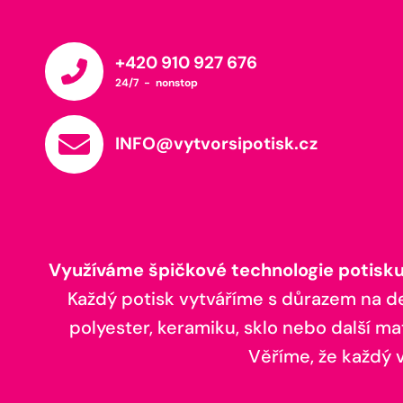
+420 910 927 676
24/7 - nonstop
INFO@vytvorsipotisk.cz
Využíváme špičkové technologie potisku,
Každý potisk vytváříme s důrazem na deta
polyester, keramiku, sklo nebo další ma
Věříme, že každý vá