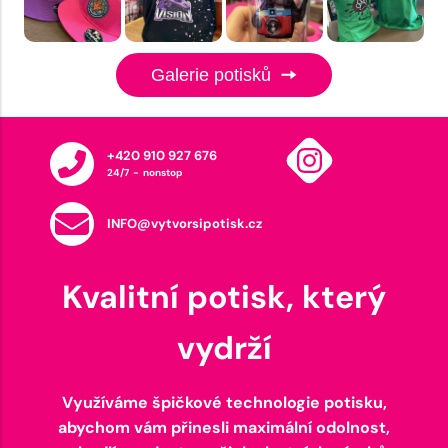
Galerie potisků
+420 910 927 676
24/7 - nonstop
INFO@vytvorsipotisk.cz
Kvalitní potisk, který
vydrží
Využíváme špičkové technologie potisku,
abychom vám přinesli maximální odolnost,