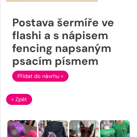
Postava šermíře ve
flashi a s nápisem
fencing napsaným
psacím písmem
Přidat do návrhu »
« Zpět