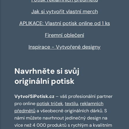
Jak si vytvořit vlastní merch
APLIKACE: Vlastní potisk online od 1 ks
Firemní oblečení
Inspirace - Vytvořené designy
Navrhněte si svůj
originální potisk
VytvořSiPotisk.cz
– váš profesionální partner
pro online
potisk triček
,
textilu
,
reklamních
předmětů
a všeobecně originálních dárků. S
námi můžete navrhnout jedinečný design na
více než 4 000 produktů s rychlým a kvalitním