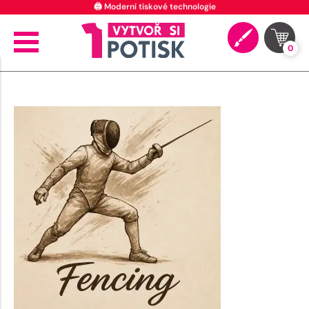
🖨️ Moderní tiskové technologie
0