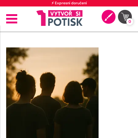
⚡ Expresní doručení
0