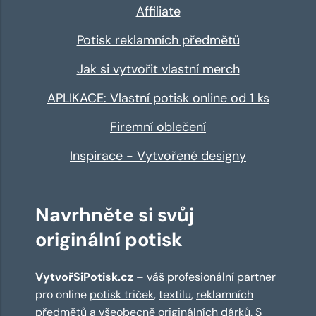
Affiliate
Potisk reklamních předmětů
Jak si vytvořit vlastní merch
APLIKACE: Vlastní potisk online od 1 ks
Firemní oblečení
Inspirace - Vytvořené designy
Navrhněte si svůj
originální potisk
VytvořSiPotisk.cz
– váš profesionální partner
pro online
potisk triček
,
textilu
,
reklamních
předmětů
a všeobecně originálních dárků. S