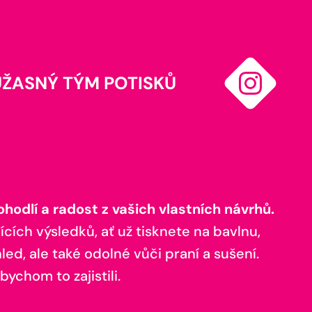
ÚŽASNÝ TÝM POTISKŮ
odlí a radost z vašich vlastních návrhů.
ících výsledků, ať už tisknete na bavlnu,
ed, ale také odolné vůči praní a sušení.
bychom to zajistili.