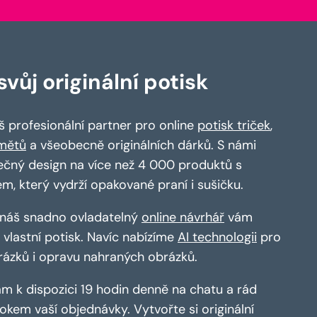
vůj originální potisk
 profesionální partner pro online
potisk triček
,
mětů
a všeobecně originálních dárků. S námi
ečný design na více než 4 000 produktů s
em, který vydrží opakované praní i sušičku.
a náš snadno ovladatelný
online návrhář
vám
vlastní potisk. Navíc nabízíme
AI technologii
pro
rázků i opravu nahraných obrázků.
m k dispozici 19 hodin denně na chatu a rád
kem vaší objednávky. Vytvořte si originální