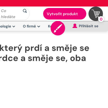
Co
Vytvořit produkt
hledáte
0
Přihlásit se
ologie
O firmě
Kontakt
který prdí a směje se
srdce a směje se, oba