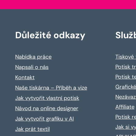
Důležité odkazy
Služ
Nabídka práce
Tiskové
Potisk t
Napsali o nás
Potisk t
Kontakt
Grafické
Naše tiskárna – Příběh a vize
Nezávaz
Jak vytvořit vlastní potisk
Affiliate
Návod na online designer
Potisk 
Jak vytvořit grafiku v AI
Jak si v
Jak prát textil