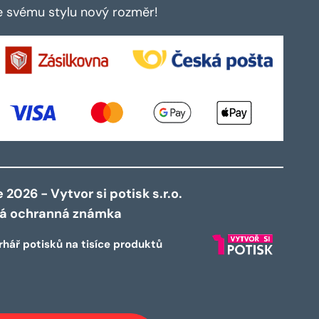
te svému stylu nový rozměr!
2026 - Vytvor si potisk s.r.o.
ná ochranná známka
rhář potisků na tisíce produktů