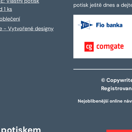
: Vlastní potisk
potisk ještě dnes a dej
d 1 ks
oblečení
ce - Vytvořené designy
© Copywrite 
Registrova
Nejoblíbenější online náv
s potiskem