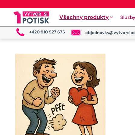
Všechny produkty
Služb
+420 910 927 676
objednavky@vytvorsipo