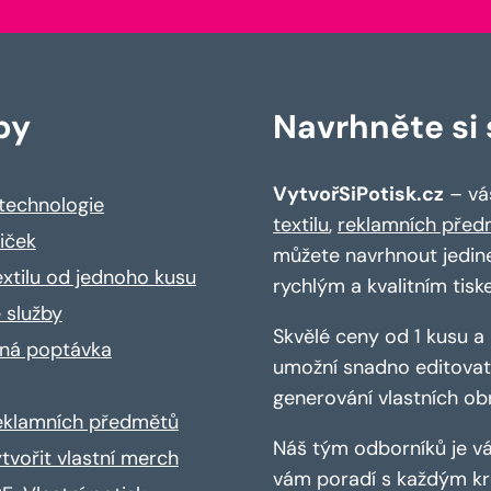
by
Navrhněte si s
VytvořSiPotisk.cz
– váš
 technologie
textilu
,
reklamních před
riček
můžete navrhnout jedin
extilu od jednoho kusu
rychlým a kvalitním tisk
 služby
Skvělé ceny od 1 kusu 
ná poptávka
umožní snadno editovat 
generování vlastních ob
reklamních předmětů
Náš tým odborníků je vá
ytvořit vlastní merch
vám poradí s každým kro