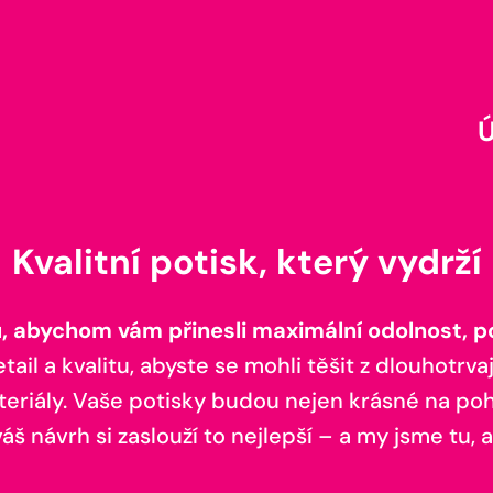
Kvalitní potisk, který vydrží
 abychom vám přinesli maximální odolnost, poh
il a kvalitu, abyste se mohli těšit z dlouhotrvaj
teriály. Vaše potisky budou nejen krásné na pohl
š návrh si zaslouží to nejlepší – a my jsme tu, a