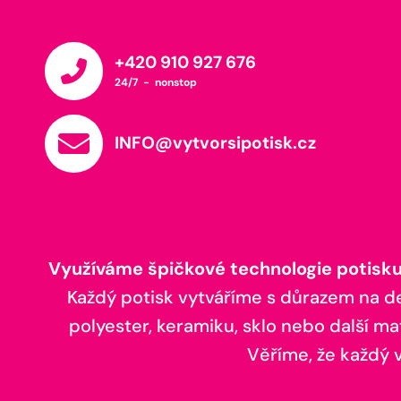
+420 910 927 676
24/7 - nonstop
INFO@vytvorsipotisk.cz
Využíváme špičkové technologie potisku,
Každý potisk vytváříme s důrazem na deta
polyester, keramiku, sklo nebo další ma
Věříme, že každý vá