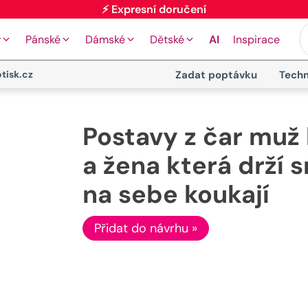
⚡ Expresní doručení
y
Pánské
Dámské
Dětské
AI
Inspirace
tisk.cz
Zadat poptávku
Techn
Postavy z čar muž 
a žena která drží 
na sebe koukají
Přidat do návrhu »