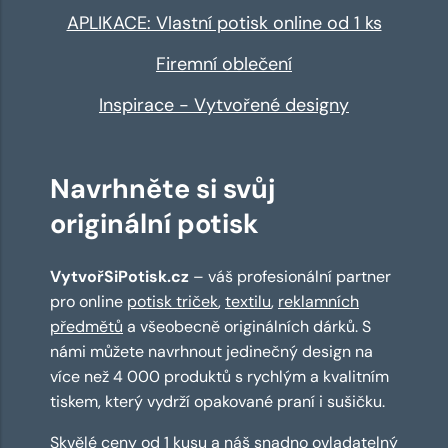
APLIKACE: Vlastní potisk online od 1 ks
Firemní oblečení
Inspirace - Vytvořené designy
Navrhněte si svůj
originální potisk
VytvořSiPotisk.cz
– váš profesionální partner
pro online
potisk triček
,
textilu
,
reklamních
předmětů
a všeobecně originálních dárků. S
námi můžete navrhnout jedinečný design na
více než 4 000 produktů s rychlým a kvalitním
tiskem, který vydrží opakované praní i sušičku.
Skvělé ceny od 1 kusu a náš snadno ovladatelný