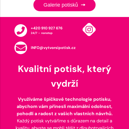
Galerie potisků
+420 910 927 676
24/7 - nonstop
INFO@vytvorsipotisk.cz
Kvalitní potisk, který
vydrží
Využíváme špičkové technologie potisku,
abychom vám přinesli maximální odolnost,
pohodlí a radost z vašich vlastních návrhů.
Každý potisk vytváříme s důrazem na detail a
kvalitu, abyste se mohli těšit z dlouhotrvajících