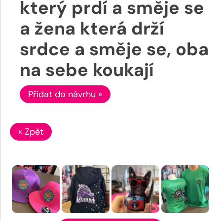
který prdí a směje se
a žena která drží
srdce a směje se, oba
na sebe koukají
Přidat do návrhu »
« Zpět