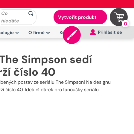
Co
Vytvořit produkt
hledáte
0
Přihlásit se
ologie
O firmě
Kontakt
 The Simpson sedí
ží číslo 40
íbených postav ze seriálu The Simpson! Na designu
í číslo 40. Ideální dárek pro fanoušky seriálu.