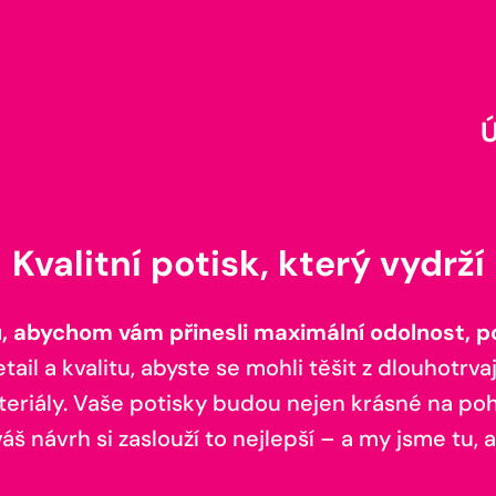
Kvalitní potisk, který vydrží
 abychom vám přinesli maximální odolnost, poh
il a kvalitu, abyste se mohli těšit z dlouhotrvaj
teriály. Vaše potisky budou nejen krásné na pohl
š návrh si zaslouží to nejlepší – a my jsme tu, a