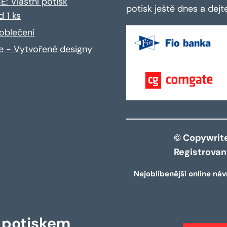
: Vlastní potisk
potisk ještě dnes a dej
d 1 ks
oblečení
ce - Vytvořené designy
© Copywrite 
Registrova
Nejoblíbenější online náv
s potiskem