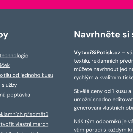
by
Navrhněte si s
VytvořSiPotisk.cz
– váš
 technologie
textilu
,
reklamních před
riček
můžete navrhnout jedin
extilu od jednoho kusu
rychlým a kvalitním tisk
 služby
Skvělé ceny od 1 kusu 
ná poptávka
umožní snadno editovat 
generování vlastních ob
reklamních předmětů
Náš tým odborníků je vá
ytvořit vlastní merch
vám poradí s každým kro