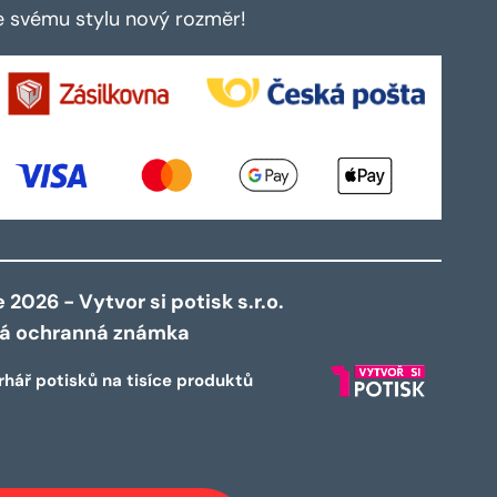
te svému stylu nový rozměr!
2026 - Vytvor si potisk s.r.o.
ná ochranná známka
rhář potisků na tisíce produktů