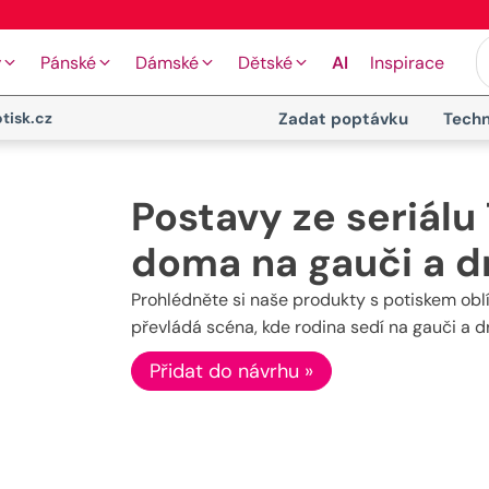
🖨️ Moderní tiskové technologie
y
Pánské
Dámské
Dětské
AI
Inspirace
tisk.cz
Zadat poptávku
Techn
Postavy ze seriálu
doma na gauči a dr
Prohlédněte si naše produkty s potiskem obl
převládá scéna, kde rodina sedí na gauči a drž
Přidat do návrhu »