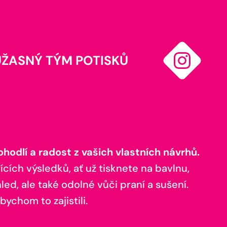
ÚŽASNÝ TÝM POTISKŮ
odlí a radost z vašich vlastních návrhů.
ících výsledků, ať už tisknete na bavlnu,
ed, ale také odolné vůči praní a sušení.
bychom to zajistili.