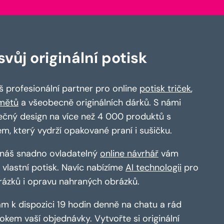
vůj originální potisk
 profesionální partner pro online
potisk triček
,
mětů
a všeobecně originálních dárků. S námi
ečný design na více než 4 000 produktů s
em, který vydrží opakované praní i sušičku.
a náš snadno ovladatelný
online návrhář
vám
vlastní potisk. Navíc nabízíme
AI technologii
pro
rázků i opravu nahraných obrázků.
m k dispozici 19 hodin denně na chatu a rád
kem vaší objednávky. Vytvořte si originální