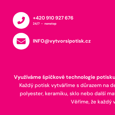
+420 910 927 676
24/7 - nonstop
INFO@vytvorsipotisk.cz
Využíváme špičkové technologie potisku,
Každý potisk vytváříme s důrazem na deta
polyester, keramiku, sklo nebo další ma
Věříme, že každý vá