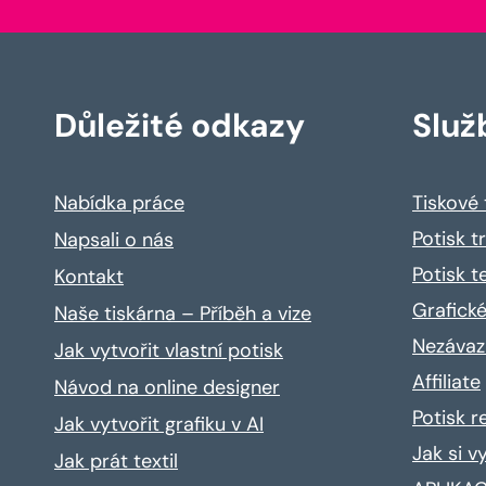
Důležité odkazy
Služ
Nabídka práce
Tiskové
Potisk t
Napsali o nás
Potisk t
Kontakt
Grafické
Naše tiskárna – Příběh a vize
Nezávaz
Jak vytvořit vlastní potisk
Affiliate
Návod na online designer
Potisk 
Jak vytvořit grafiku v AI
Jak si v
Jak prát textil