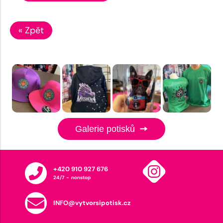
« Zpět
Galerie potisků
+420 910 927 676
24/7 - nonstop
INFO@vytvorsipotisk.cz