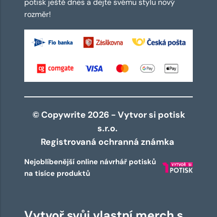
potisk ještě dnes a dejte svému stylu nový
rozměr!
© Copywrite 2026 - Vytvor si potisk
s.r.o.
Registrovaná ochranná známka
Nejoblíbenější online návrhář potisků
na tisíce produktů
Vytvoř svůj vlastní merch s