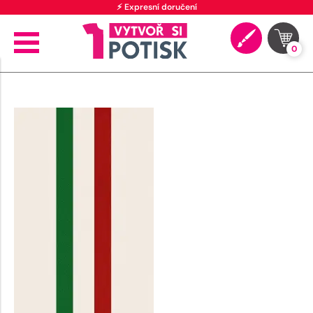
⚡ Expresní doručení
0