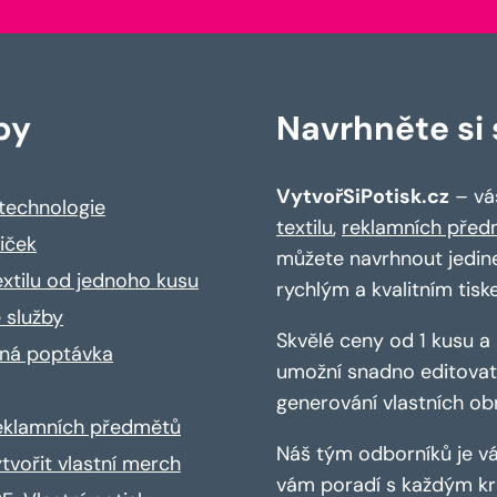
by
Navrhněte si s
VytvořSiPotisk.cz
– váš
 technologie
textilu
,
reklamních před
riček
můžete navrhnout jedin
extilu od jednoho kusu
rychlým a kvalitním tisk
 služby
Skvělé ceny od 1 kusu 
ná poptávka
umožní snadno editovat 
generování vlastních ob
reklamních předmětů
Náš tým odborníků je vá
ytvořit vlastní merch
vám poradí s každým kro