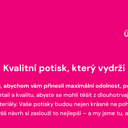
Kvalitní potisk, který vydrží
 abychom vám přinesli maximální odolnost, poh
il a kvalitu, abyste se mohli těšit z dlouhotrvaj
teriály. Vaše potisky budou nejen krásné na pohl
š návrh si zaslouží to nejlepší – a my jsme tu, a