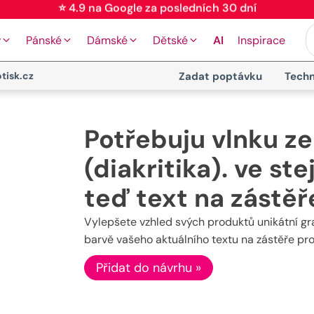
⭐ 4.9 na Google za posledních 30 dní
y
Pánské
Dámské
Dětské
AI
Inspirace
tisk.cz
Zadat poptávku
Techn
Potřebuju vlnku z
(diakritika). ve s
teď text na zástěř
Vylepšete vzhled svých produktů unikátní gr
barvě vašeho aktuálního textu na zástěře pr
Přidat do návrhu »