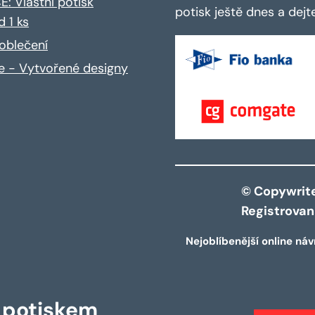
: Vlastní potisk
potisk ještě dnes a dej
d 1 ks
oblečení
ce - Vytvořené designy
© Copywrite 
Registrova
Nejoblíbenější online náv
s potiskem