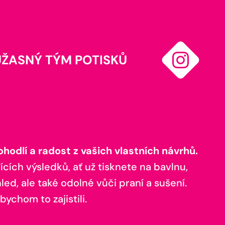
ÚŽASNÝ TÝM POTISKŮ
odlí a radost z vašich vlastních návrhů.
ících výsledků, ať už tisknete na bavlnu,
ed, ale také odolné vůči praní a sušení.
bychom to zajistili.