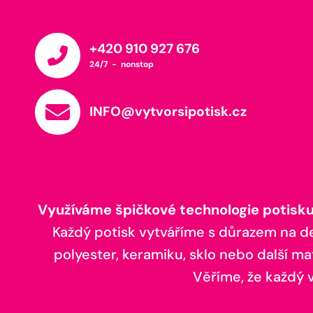
+420 910 927 676
24/7 - nonstop
INFO@vytvorsipotisk.cz
Využíváme špičkové technologie potisku,
Každý potisk vytváříme s důrazem na deta
polyester, keramiku, sklo nebo další ma
Věříme, že každý vá