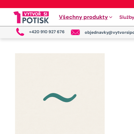
Všechny produkty
Služb
+420 910 927 676
objednavky@vytvorsipo