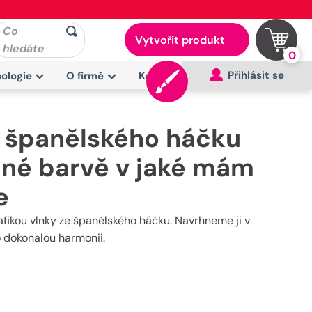
Co
Vytvořit produkt
hledáte
0
Přihlásit se
ologie
O firmě
Kontakt
e španělského háčku
tejné barvě v jaké mám
e
afikou vlnky ze španělského háčku. Navrhneme ji v
o dokonalou harmonii.