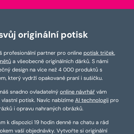
vůj originální potisk
 profesionální partner pro online
potisk triček
,
mětů
a všeobecně originálních dárků. S námi
ečný design na více než 4 000 produktů s
em, který vydrží opakované praní i sušičku.
a náš snadno ovladatelný
online návrhář
vám
vlastní potisk. Navíc nabízíme
AI technologii
pro
rázků i opravu nahraných obrázků.
m k dispozici 19 hodin denně na chatu a rád
kem vaší objednávky. Vytvořte si originální