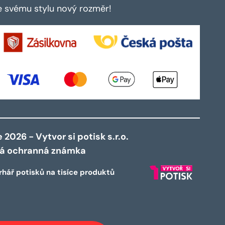
te svému stylu nový rozměr!
2026 - Vytvor si potisk s.r.o.
ná ochranná známka
rhář potisků na tisíce produktů