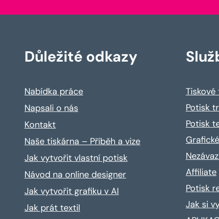
Důležité odkazy
Služ
Nabídka práce
Tiskové
Potisk t
Napsali o nás
Potisk t
Kontakt
Grafické
Naše tiskárna – Příběh a vize
Nezávaz
Jak vytvořit vlastní potisk
Affiliate
Návod na online designer
Potisk 
Jak vytvořit grafiku v AI
Jak si v
Jak prát textil