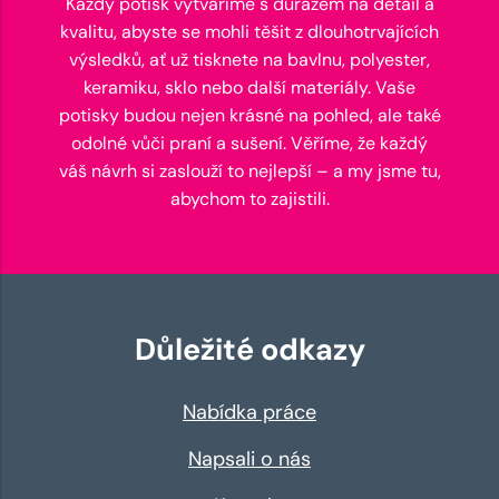
Každý potisk vytváříme s důrazem na detail a
kvalitu, abyste se mohli těšit z dlouhotrvajících
výsledků, ať už tisknete na bavlnu, polyester,
keramiku, sklo nebo další materiály. Vaše
potisky budou nejen krásné na pohled, ale také
odolné vůči praní a sušení. Věříme, že každý
váš návrh si zaslouží to nejlepší – a my jsme tu,
abychom to zajistili.
Důležité odkazy
Nabídka práce
Napsali o nás