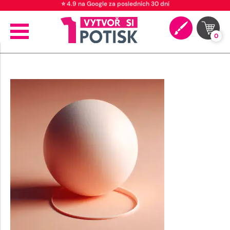
⭐ 4.9 na Google za posledních 30 dní
0