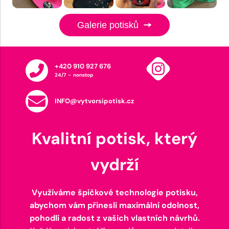
Galerie potisků
+420 910 927 676
24/7 - nonstop
INFO@vytvorsipotisk.cz
Kvalitní potisk, který
vydrží
Využíváme špičkové technologie potisku,
abychom vám přinesli maximální odolnost,
pohodlí a radost z vašich vlastních návrhů.