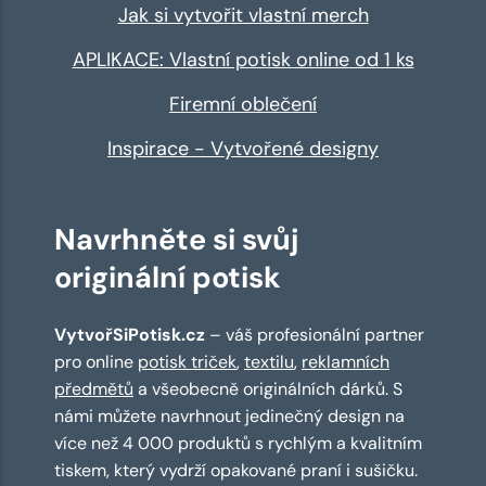
Jak si vytvořit vlastní merch
APLIKACE: Vlastní potisk online od 1 ks
Firemní oblečení
Inspirace - Vytvořené designy
Navrhněte si svůj
originální potisk
VytvořSiPotisk.cz
– váš profesionální partner
pro online
potisk triček
,
textilu
,
reklamních
předmětů
a všeobecně originálních dárků. S
námi můžete navrhnout jedinečný design na
více než 4 000 produktů s rychlým a kvalitním
tiskem, který vydrží opakované praní i sušičku.