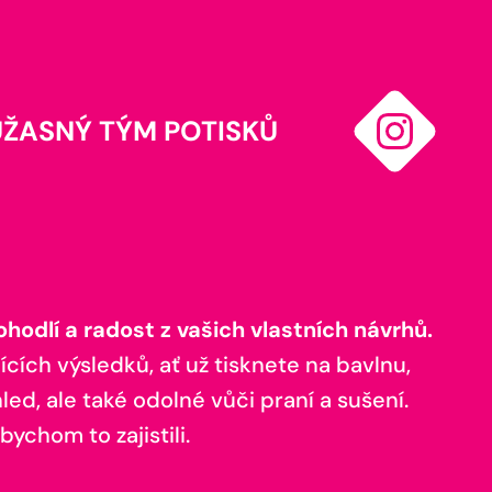
ÚŽASNÝ TÝM POTISKŮ
odlí a radost z vašich vlastních návrhů.
ících výsledků, ať už tisknete na bavlnu,
ed, ale také odolné vůči praní a sušení.
bychom to zajistili.