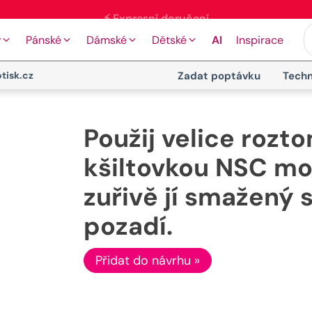
🖨️ Moderní tiskové technologie
y
Pánské
Dámské
Dětské
AI
Inspirace
tisk.cz
Zadat poptávku
Techn
Použij velice rozt
kšiltovkou NSC mo
zuřivě jí smažený 
pozadí.
Přidat do návrhu »