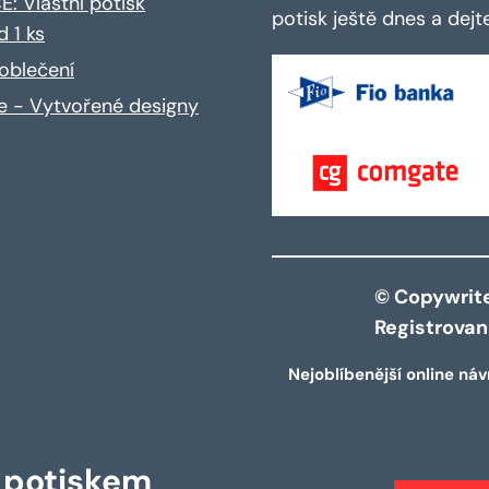
: Vlastní potisk
potisk ještě dnes a dej
d 1 ks
oblečení
ce - Vytvořené designy
© Copywrite 
Registrova
Nejoblíbenější online náv
s potiskem