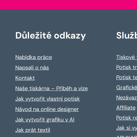
Důležité odkazy
Služ
Nabídka práce
Tiskové
Potisk t
Napsali o nás
Potisk t
Kontakt
Grafické
Naše tiskárna – Příběh a vize
Nezávaz
Jak vytvořit vlastní potisk
Affiliate
Návod na online designer
Potisk 
Jak vytvořit grafiku v AI
Jak si v
Jak prát textil