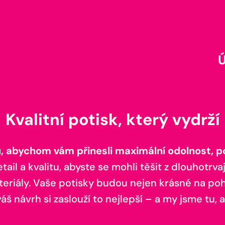
Kvalitní potisk, který vydrží
 abychom vám přinesli maximální odolnost, poh
il a kvalitu, abyste se mohli těšit z dlouhotrvaj
teriály. Vaše potisky budou nejen krásné na pohl
š návrh si zaslouží to nejlepší – a my jsme tu, a