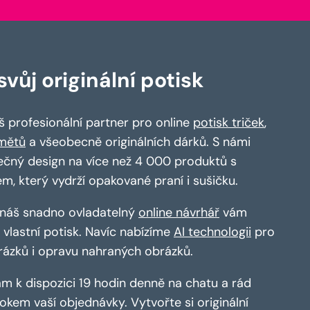
vůj originální potisk
 profesionální partner pro online
potisk triček
,
mětů
a všeobecně originálních dárků. S námi
ečný design na více než 4 000 produktů s
em, který vydrží opakované praní i sušičku.
a náš snadno ovladatelný
online návrhář
vám
vlastní potisk. Navíc nabízíme
AI technologii
pro
rázků i opravu nahraných obrázků.
m k dispozici 19 hodin denně na chatu a rád
kem vaší objednávky. Vytvořte si originální