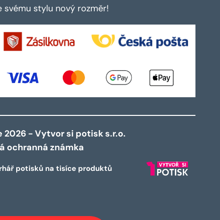
te svému stylu nový rozměr!
2026 - Vytvor si potisk s.r.o.
ná ochranná známka
rhář potisků na tisíce produktů