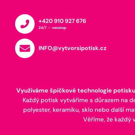
+420 910 927 676
24/7 - nonstop
INFO@vytvorsipotisk.cz
Využíváme špičkové technologie potisku,
Každý potisk vytváříme s důrazem na deta
polyester, keramiku, sklo nebo další ma
Věříme, že každý vá