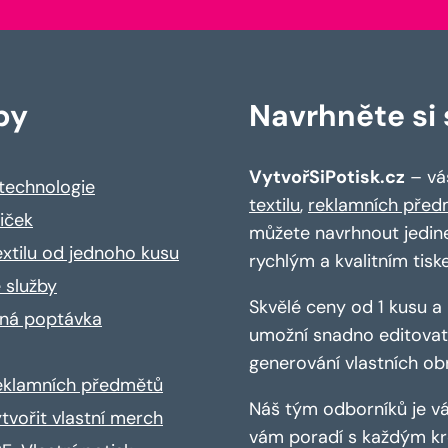
by
Navrhněte si s
VytvořSiPotisk.cz
– váš
 technologie
textilu
,
reklamních před
riček
můžete navrhnout jedin
extilu od jednoho kusu
rychlým a kvalitním tisk
 služby
Skvělé ceny od 1 kusu 
ná poptávka
umožní snadno editovat 
generování vlastních ob
reklamních předmětů
Náš tým odborníků je vá
ytvořit vlastní merch
vám poradí s každým kro