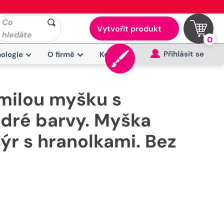
Co
Vytvořit produkt
hledáte
0
Přihlásit se
ologie
O firmě
Kontakt
omilou myšku s
dré barvy. Myška
sýr s hranolkami. Bez