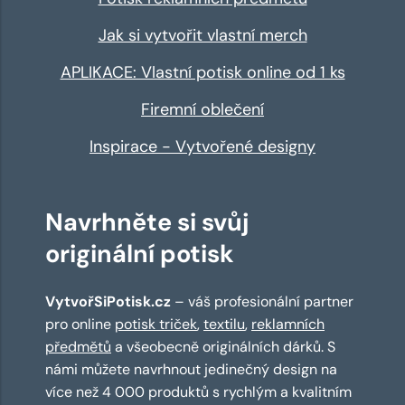
Jak si vytvořit vlastní merch
APLIKACE: Vlastní potisk online od 1 ks
Firemní oblečení
Inspirace - Vytvořené designy
Navrhněte si svůj
originální potisk
VytvořSiPotisk.cz
– váš profesionální partner
pro online
potisk triček
,
textilu
,
reklamních
předmětů
a všeobecně originálních dárků. S
námi můžete navrhnout jedinečný design na
více než 4 000 produktů s rychlým a kvalitním