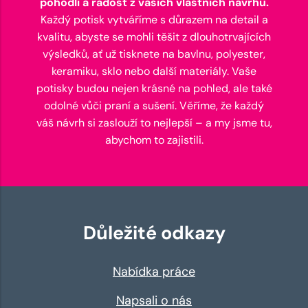
pohodlí a radost z vašich vlastních návrhů.
Každý potisk vytváříme s důrazem na detail a
kvalitu, abyste se mohli těšit z dlouhotrvajících
výsledků, ať už tisknete na bavlnu, polyester,
keramiku, sklo nebo další materiály. Vaše
potisky budou nejen krásné na pohled, ale také
odolné vůči praní a sušení. Věříme, že každý
váš návrh si zaslouží to nejlepší – a my jsme tu,
abychom to zajistili.
Důležité odkazy
Nabídka práce
Napsali o nás