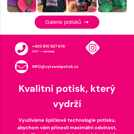
Galerie potisků
+420 910 927 676
24/7 - nonstop
INFO@vytvorsipotisk.cz
Kvalitní potisk, který
vydrží
Využíváme špičkové technologie potisku,
abychom vám přinesli maximální odolnost,