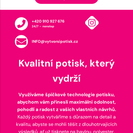
+420 910 927 676
24/7 - nonstop
INFO@vytvorsipotisk.cz
Kvalitní potisk, který
vydrží
Využíváme špičkové technologie potisku,
abychom vám přinesli maximální odolnost,
pohodlí a radost z vašich vlastních návrhů.
Každý potisk vytváříme s důrazem na detail a
kvalitu, abyste se mohli těšit z dlouhotrvajících
výsledků, ať už tisknete na bavlnu, polyester,