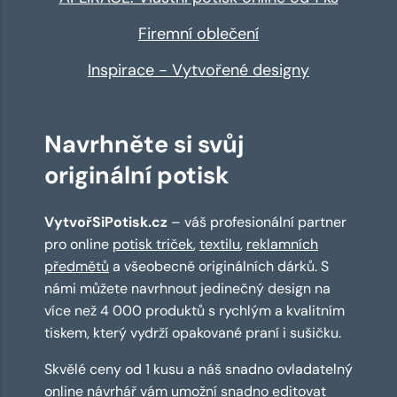
Firemní oblečení
Inspirace - Vytvořené designy
Navrhněte si svůj
originální potisk
VytvořSiPotisk.cz
– váš profesionální partner
pro online
potisk triček
,
textilu
,
reklamních
předmětů
a všeobecně originálních dárků. S
námi můžete navrhnout jedinečný design na
více než 4 000 produktů s rychlým a kvalitním
tiskem, který vydrží opakované praní i sušičku.
Skvělé ceny od 1 kusu a náš snadno ovladatelný
online návrhář
vám umožní snadno editovat