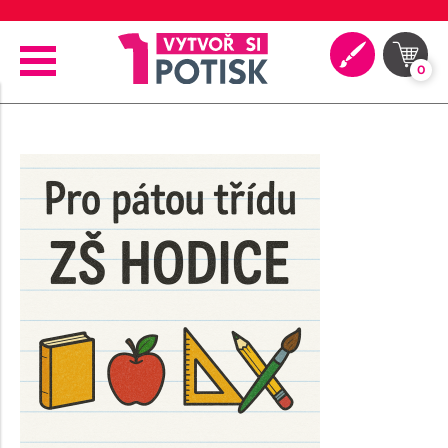
⭐ 4.9 na Google za posledních 30 dní
0