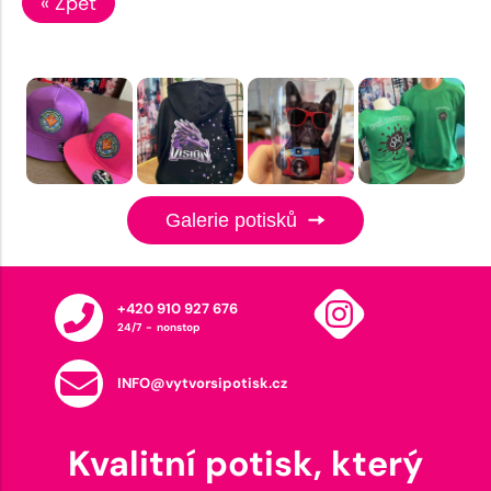
« Zpět
Galerie potisků
+420 910 927 676
24/7 - nonstop
INFO@vytvorsipotisk.cz
Kvalitní potisk, který