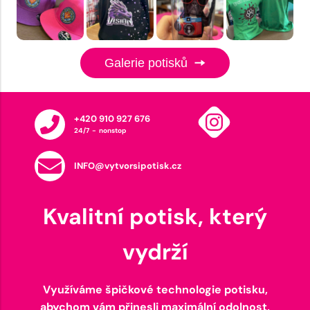
Galerie potisků
+420 910 927 676
24/7 - nonstop
INFO@vytvorsipotisk.cz
Kvalitní potisk, který
vydrží
Využíváme špičkové technologie potisku,
abychom vám přinesli maximální odolnost,