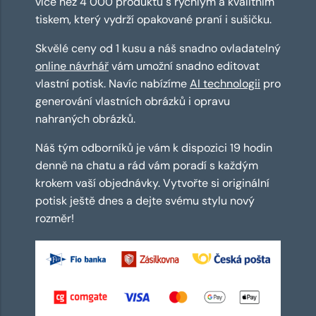
více než 4 000 produktů s rychlým a kvalitním
tiskem, který vydrží opakované praní i sušičku.
Skvělé ceny od 1 kusu a náš snadno ovladatelný
online návrhář
vám umožní snadno editovat
vlastní potisk. Navíc nabízíme
AI technologii
pro
generování vlastních obrázků i opravu
nahraných obrázků.
Náš tým odborníků je vám k dispozici 19 hodin
denně na chatu a rád vám poradí s každým
krokem vaší objednávky. Vytvořte si originální
potisk ještě dnes a dejte svému stylu nový
rozměr!