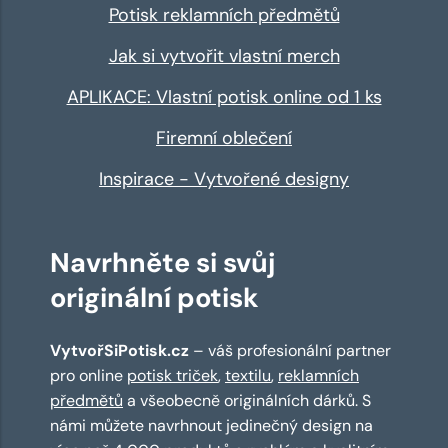
Potisk reklamních předmětů
Jak si vytvořit vlastní merch
APLIKACE: Vlastní potisk online od 1 ks
Firemní oblečení
Inspirace - Vytvořené designy
Navrhněte si svůj
originální potisk
VytvořSiPotisk.cz
– váš profesionální partner
pro online
potisk triček
,
textilu
,
reklamních
předmětů
a všeobecně originálních dárků. S
námi můžete navrhnout jedinečný design na