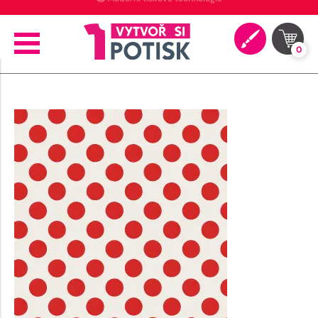
🖨️ Moderní tiskové technologie
0