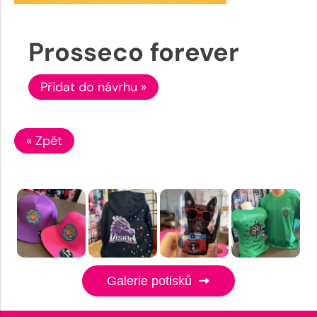
Prosseco forever
Přidat do návrhu »
« Zpět
Galerie potisků