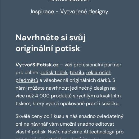
Inspirace - Vytvořené designy
Navrhněte si svůj
originální potisk
VytvořSiPotisk.cz
– váš profesionální partner
pro online
potisk triček
,
textilu
,
reklamních
předmětů
a všeobecně originálních dárků. S
námi můžete navrhnout jedinečný design na
více než 4 000 produktů s rychlým a kvalitním
tiskem, který vydrží opakované praní i sušičku.
Skvělé ceny od 1 kusu a náš snadno ovladatelný
online návrhář
vám umožní snadno editovat
vlastní potisk. Navíc nabízíme
AI technologii
pro