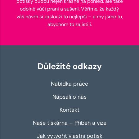
potisky budou nejen krásné na pohled, ale také
odolné vůči praní a sušení. Věříme, že každý
váš návrh si zaslouží to nejlepší – a my jsme tu,
abychom to zajistili.
Důležité odkazy
Nabídka práce
Napsali o nás
Kontakt
Naše tiskárna – Příběh a vize
Jak vytvořit vlastní potisk