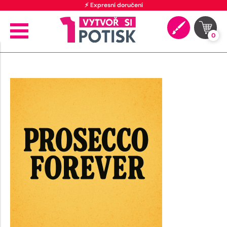
⚡ Expresní doručení
0