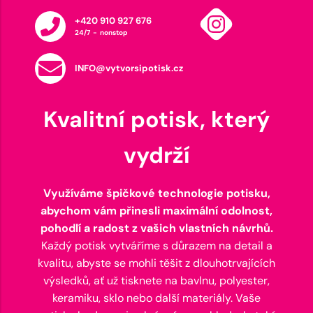
+420 910 927 676
24/7 - nonstop
INFO@vytvorsipotisk.cz
Kvalitní potisk, který
vydrží
Využíváme špičkové technologie potisku,
abychom vám přinesli maximální odolnost,
pohodlí a radost z vašich vlastních návrhů.
Každý potisk vytváříme s důrazem na detail a
kvalitu, abyste se mohli těšit z dlouhotrvajících
výsledků, ať už tisknete na bavlnu, polyester,
keramiku, sklo nebo další materiály. Vaše