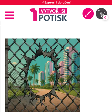
⚡ Expresní doručení
0