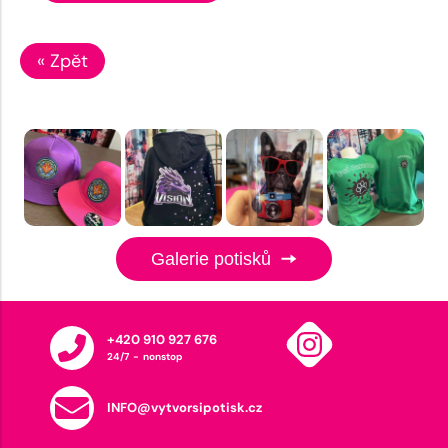
« Zpět
Galerie potisků
+420 910 927 676
24/7 - nonstop
INFO@vytvorsipotisk.cz