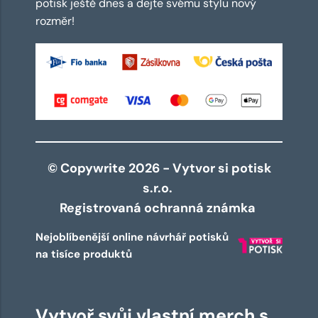
potisk ještě dnes a dejte svému stylu nový
rozměr!
© Copywrite 2026 - Vytvor si potisk
s.r.o.
Registrovaná ochranná známka
Nejoblíbenější online návrhář potisků
na tisíce produktů
Vytvoř svůj vlastní merch s