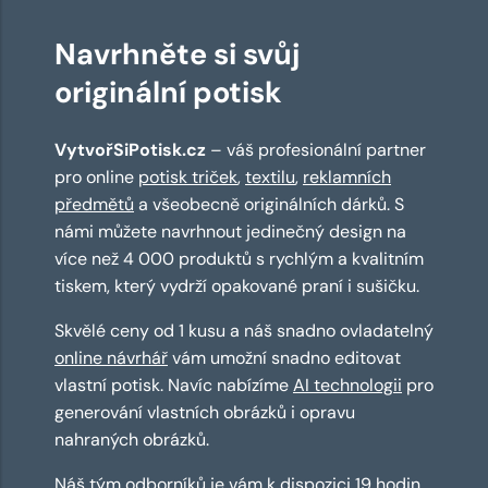
Navrhněte si svůj
originální potisk
VytvořSiPotisk.cz
– váš profesionální partner
pro online
potisk triček
,
textilu
,
reklamních
předmětů
a všeobecně originálních dárků. S
námi můžete navrhnout jedinečný design na
více než 4 000 produktů s rychlým a kvalitním
tiskem, který vydrží opakované praní i sušičku.
Skvělé ceny od 1 kusu a náš snadno ovladatelný
online návrhář
vám umožní snadno editovat
vlastní potisk. Navíc nabízíme
AI technologii
pro
generování vlastních obrázků i opravu
nahraných obrázků.
Náš tým odborníků je vám k dispozici 19 hodin