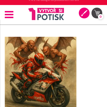
⭐ 4.9 na Google za posledních 30 dní
0