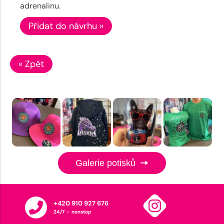
adrenalinu.
Přidat do návrhu »
« Zpět
Galerie potisků
+420 910 927 676
24/7 - nonstop