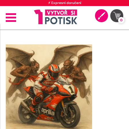
⚡ Expresní doručení
0