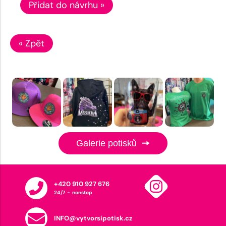
Přidat do návrhu »
« Zpět
Galerie potisků
+420 910 927 676
24/7 - nonstop
INFO@vytvorsipotisk.cz