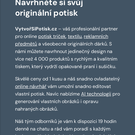
Navrhněte si svůj
originální potisk
VytvořSiPotisk.cz
– váš profesionální partner
pro online
potisk triček
,
textilu
,
reklamních
předmětů
a všeobecně originálních dárků. S
námi můžete navrhnout jedinečný design na
více než 4 000 produktů s rychlým a kvalitním
tiskem, který vydrží opakované praní i sušičku.
Skvělé ceny od 1 kusu a náš snadno ovladatelný
online návrhář
vám umožní snadno editovat
vlastní potisk. Navíc nabízíme
AI technologii
pro
generování vlastních obrázků i opravu
nahraných obrázků.
Náš tým odborníků je vám k dispozici 19 hodin
denně na chatu a rád vám poradí s každým