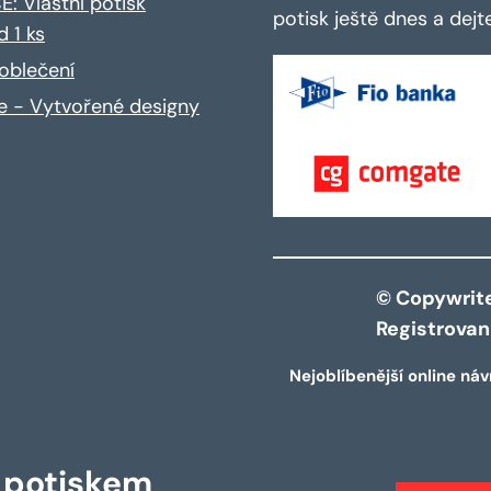
: Vlastní potisk
potisk ještě dnes a dej
d 1 ks
oblečení
ce - Vytvořené designy
© Copywrite 
Registrova
Nejoblíbenější online náv
s potiskem