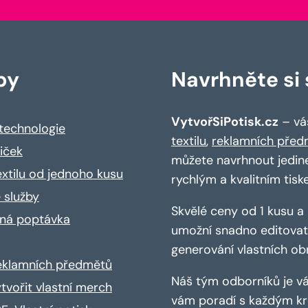
by
Navrhněte si s
VytvořSiPotisk.cz
– váš
 technologie
textilu
,
reklamních před
riček
můžete navrhnout jedin
extilu od jednoho kusu
rychlým a kvalitním tisk
 služby
Skvělé ceny od 1 kusu 
ná poptávka
umožní snadno editovat 
generování vlastních ob
reklamních předmětů
Náš tým odborníků je vá
ytvořit vlastní merch
vám poradí s každým kro