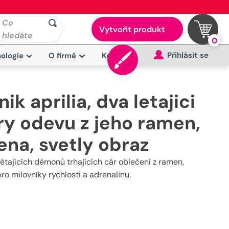
Co
Vytvořit produkt
hledáte
0
Přihlásit se
ologie
O firmě
Kontakt
k aprilia, dva letajici
ry odevu z jeho ramen,
ena, svetly obraz
létajících démonů trhajících cár oblečení z ramen,
pro milovníky rychlosti a adrenalinu.