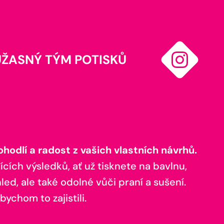
ÚŽASNÝ TÝM POTISKŮ
odlí a radost z vašich vlastních návrhů.
ících výsledků, ať už tisknete na bavlnu,
ed, ale také odolné vůči praní a sušení.
bychom to zajistili.