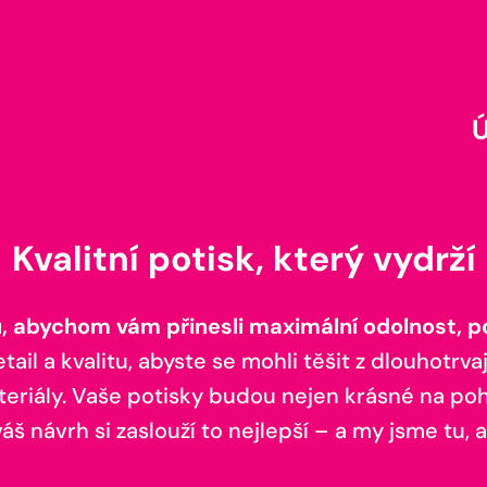
Kvalitní potisk, který vydrží
 abychom vám přinesli maximální odolnost, poh
il a kvalitu, abyste se mohli těšit z dlouhotrvaj
teriály. Vaše potisky budou nejen krásné na pohl
š návrh si zaslouží to nejlepší – a my jsme tu, a