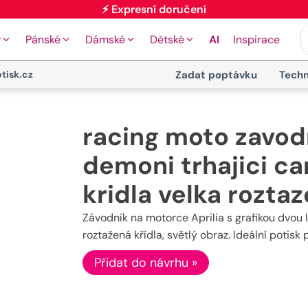
⚡ Expresní doručení
y
Pánské
Dámské
Dětské
AI
Inspirace
tisk.cz
Zadat poptávku
Techn
racing moto zavodni
demoni trhajici ca
kridla velka roztaz
Závodník na motorce Aprilia s grafikou dvou 
roztažená křídla, světlý obraz. Ideální potisk 
Přidat do návrhu »