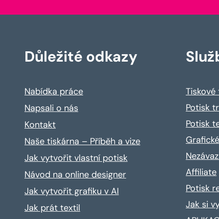
Důležité odkazy
Služ
Nabídka práce
Tiskové
Potisk t
Napsali o nás
Potisk t
Kontakt
Grafické
Naše tiskárna – Příběh a vize
Nezávaz
Jak vytvořit vlastní potisk
Affiliate
Návod na online designer
Potisk 
Jak vytvořit grafiku v AI
Jak si v
Jak prát textil