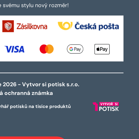
te svému stylu nový rozměr!
2026 - Vytvor si potisk s.r.o.
ná ochranná známka
rhář potisků na tisíce produktů