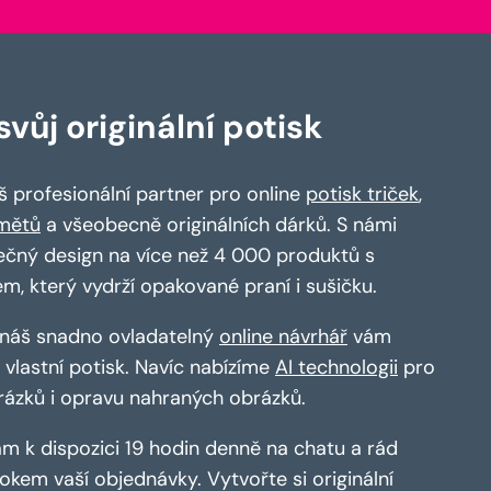
vůj originální potisk
 profesionální partner pro online
potisk triček
,
mětů
a všeobecně originálních dárků. S námi
ečný design na více než 4 000 produktů s
em, který vydrží opakované praní i sušičku.
a náš snadno ovladatelný
online návrhář
vám
vlastní potisk. Navíc nabízíme
AI technologii
pro
rázků i opravu nahraných obrázků.
m k dispozici 19 hodin denně na chatu a rád
kem vaší objednávky. Vytvořte si originální