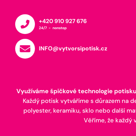
+420 910 927 676
24/7 - nonstop
INFO@vytvorsipotisk.cz
Využíváme špičkové technologie potisku,
Každý potisk vytváříme s důrazem na deta
polyester, keramiku, sklo nebo další ma
Věříme, že každý vá