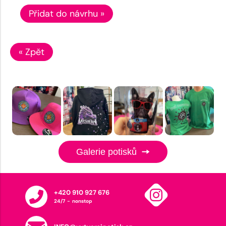
Přidat do návrhu »
« Zpět
Galerie potisků
+420 910 927 676
24/7 - nonstop