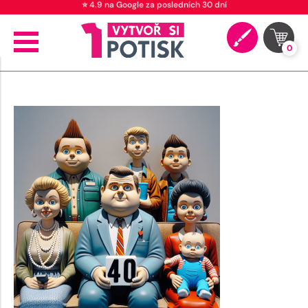
⭐ 4.9 na Google za posledních 30 dní
0