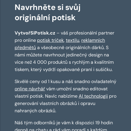
Navrhněte si svůj
originální potisk
VytvořSiPotisk.cz
– váš profesionální partner
pro online
potisk triček
,
textilu
,
reklamních
předmětů
a všeobecně originálních dárků. S
námi můžete navrhnout jedinečný design na
více než 4 000 produktů s rychlým a kvalitním
tiskem, který vydrží opakované praní i sušičku.
Skvělé ceny od 1 kusu a náš snadno ovladatelný
online návrhář
vám umožní snadno editovat
vlastní potisk. Navíc nabízíme
AI technologii
pro
generování vlastních obrázků i opravu
nahraných obrázků.
Náš tým odborníků je vám k dispozici 19 hodin
denně na chatu a rád vám poradí s každým