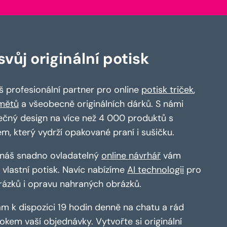
vůj originální potisk
 profesionální partner pro online
potisk triček
,
mětů
a všeobecně originálních dárků. S námi
ečný design na více než 4 000 produktů s
em, který vydrží opakované praní i sušičku.
a náš snadno ovladatelný
online návrhář
vám
vlastní potisk. Navíc nabízíme
AI technologii
pro
rázků i opravu nahraných obrázků.
m k dispozici 19 hodin denně na chatu a rád
kem vaší objednávky. Vytvořte si originální