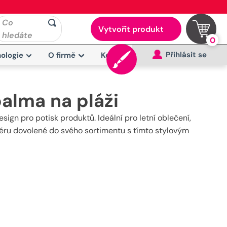
Co
Vytvořit produkt
hledáte
0
Přihlásit se
ologie
O firmě
Kontakt
palma na pláži
sign pro potisk produktů. Ideální pro letní oblečení,
éru dovolené do svého sortimentu s tímto stylovým