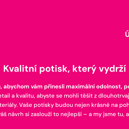
Kvalitní potisk, který vydrží
 abychom vám přinesli maximální odolnost, poh
il a kvalitu, abyste se mohli těšit z dlouhotrvaj
teriály. Vaše potisky budou nejen krásné na pohl
š návrh si zaslouží to nejlepší – a my jsme tu, a