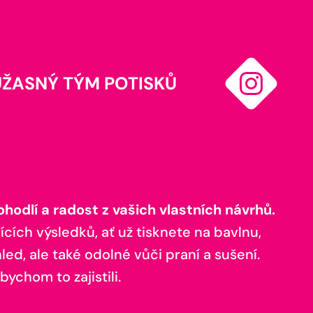
ÚŽASNÝ TÝM POTISKŮ
odlí a radost z vašich vlastních návrhů.
ících výsledků, ať už tisknete na bavlnu,
ed, ale také odolné vůči praní a sušení.
bychom to zajistili.