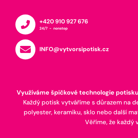
+420 910 927 676
24/7 - nonstop
INFO@vytvorsipotisk.cz
Využíváme špičkové technologie potisku,
Každý potisk vytváříme s důrazem na deta
polyester, keramiku, sklo nebo další ma
Věříme, že každý vá