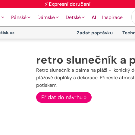
⚡ Expresní doručení
y
Pánské
Dámské
Dětské
AI
Inspirace
tisk.cz
Zadat poptávku
Techn
retro slunečník a 
Retro slunečník a palma na pláži - ikonický de
plážové doplňky a dekorace. Přineste atmosf
potiskem.
Přidat do návrhu »