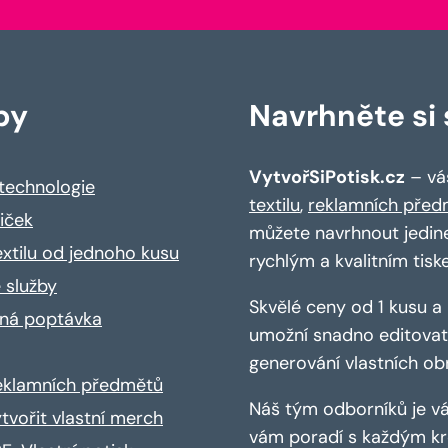
by
Navrhněte si s
VytvořSiPotisk.cz
– váš
 technologie
textilu
,
reklamních před
riček
můžete navrhnout jedin
extilu od jednoho kusu
rychlým a kvalitním tisk
 služby
Skvělé ceny od 1 kusu 
ná poptávka
umožní snadno editovat 
generování vlastních ob
reklamních předmětů
Náš tým odborníků je vá
ytvořit vlastní merch
vám poradí s každým kro