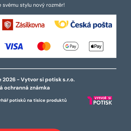
te svému stylu nový rozměr!
2026 - Vytvor si potisk s.r.o.
ná ochranná známka
rhář potisků na tisíce produktů