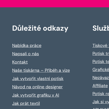
Důležité odkazy
Služ
Nabídka práce
Tiskové
Potisk t
Napsali o nás
Potisk t
Kontakt
Grafické
Naše tiskárna – Příběh a vize
Nezávaz
Jak vytvořit vlastní potisk
Affiliate
Návod na online designer
Potisk 
Jak vytvořit grafiku v AI
Jak si v
Jak prát textil