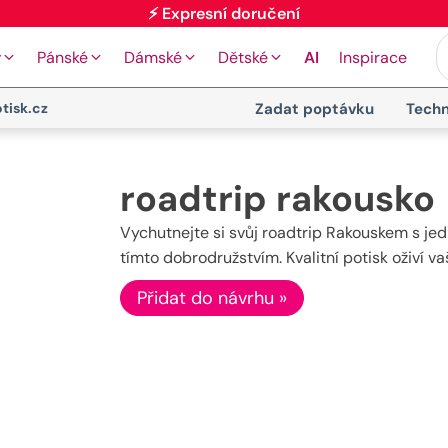
⚡ Expresní doručení
y
Pánské
Dámské
Dětské
AI
Inspirace
tisk.cz
Zadat poptávku
Techn
roadtrip rakousko
Vychutnejte si svůj roadtrip Rakouskem s je
tímto dobrodružstvím. Kvalitní potisk oživí va
Přidat do návrhu »