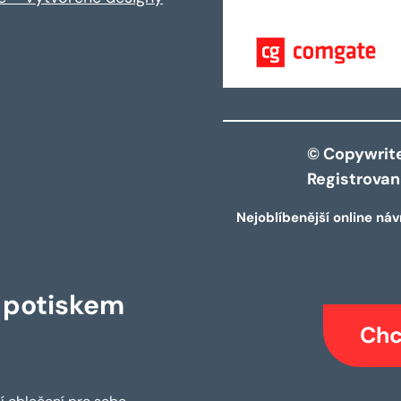
© Copywrite 
Registrova
Nejoblíbenější online náv
s potiskem
Chc