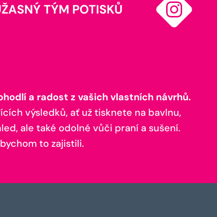
ÚŽASNÝ TÝM POTISKŮ
odlí a radost z vašich vlastních návrhů.
ících výsledků, ať už tisknete na bavlnu,
ed, ale také odolné vůči praní a sušení.
bychom to zajistili.