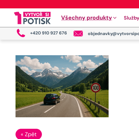
Všechny produkty
Služb
+420 910 927 676
objednavky@vytvorsipo
« Zpět