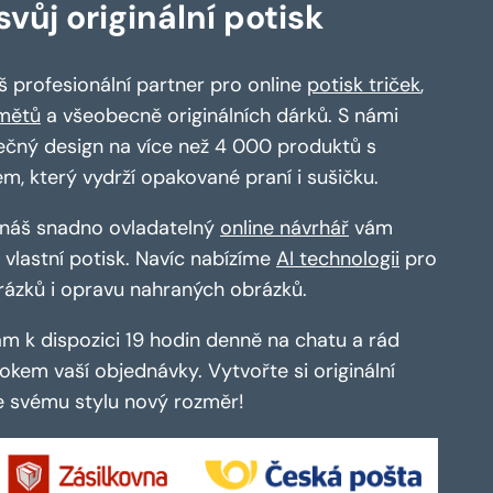
vůj originální potisk
 profesionální partner pro online
potisk triček
,
mětů
a všeobecně originálních dárků. S námi
ečný design na více než 4 000 produktů s
em, který vydrží opakované praní i sušičku.
a náš snadno ovladatelný
online návrhář
vám
vlastní potisk. Navíc nabízíme
AI technologii
pro
rázků i opravu nahraných obrázků.
m k dispozici 19 hodin denně na chatu a rád
kem vaší objednávky. Vytvořte si originální
te svému stylu nový rozměr!