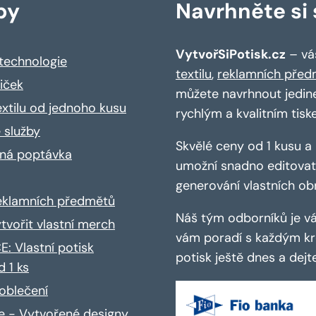
by
Navrhněte si s
VytvořSiPotisk.cz
– váš
 technologie
textilu
,
reklamních před
riček
můžete navrhnout jedin
extilu od jednoho kusu
rychlým a kvalitním tisk
 služby
Skvělé ceny od 1 kusu 
ná poptávka
umožní snadno editovat 
generování vlastních ob
reklamních předmětů
Náš tým odborníků je vá
ytvořit vlastní merch
vám poradí s každým kro
: Vlastní potisk
potisk ještě dnes a dej
d 1 ks
oblečení
ce - Vytvořené designy