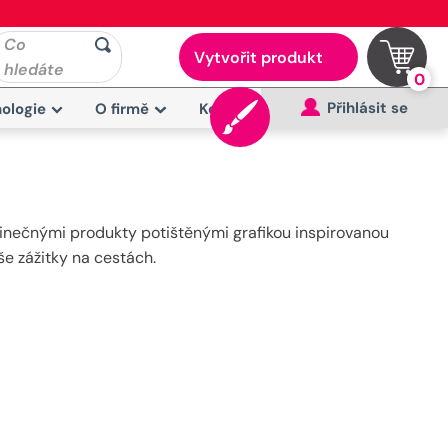
Co
Vytvořit produkt
hledáte
0
Přihlásit se
ologie
O firmě
Kontakt
dinečnými produkty potištěnými grafikou inspirovanou
še zážitky na cestách.