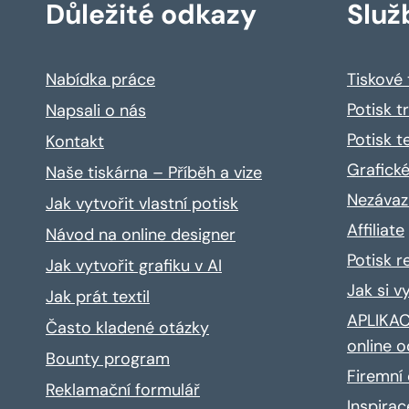
Důležité odkazy
Služ
Nabídka práce
Tiskové
Potisk t
Napsali o nás
Potisk t
Kontakt
Grafické
Naše tiskárna – Příběh a vize
Nezávaz
Jak vytvořit vlastní potisk
Affiliate
Návod na online designer
Potisk 
Jak vytvořit grafiku v AI
Jak si v
Jak prát textil
APLIKACE
Často kladené otázky
online o
Bounty program
Firemní 
Reklamační formulář
Inspira