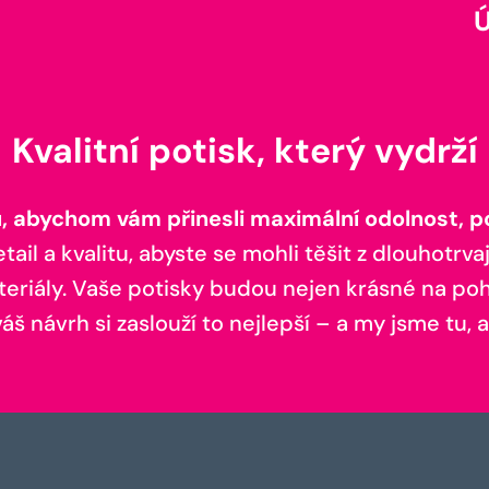
Kvalitní potisk, který vydrží
 abychom vám přinesli maximální odolnost, poh
il a kvalitu, abyste se mohli těšit z dlouhotrvaj
teriály. Vaše potisky budou nejen krásné na pohl
š návrh si zaslouží to nejlepší – a my jsme tu, a