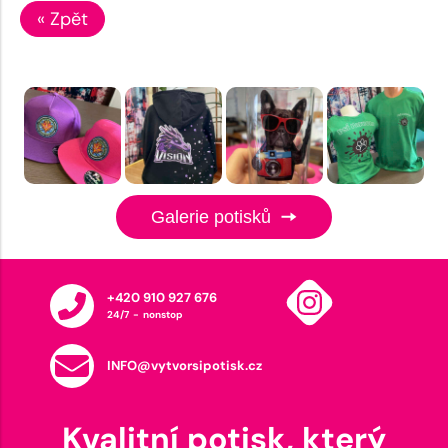
« Zpět
Galerie potisků
+420 910 927 676
24/7 - nonstop
INFO@vytvorsipotisk.cz
Kvalitní potisk, který