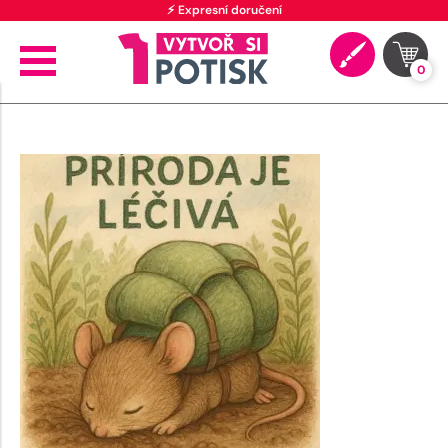
⚡ Expresní doručení
0