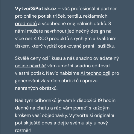
VytvořSiPotisk.cz
– váš profesionální partner
pro online
potisk triček
,
textilu
,
reklamních
předmětů
a všeobecně originálních dárků. S
námi můžete navrhnout jedinečný design na
více než 4 000 produktů s rychlým a kvalitním
tiskem, který vydrží opakované praní i sušičku.
Skvělé ceny od 1 kusu a náš snadno ovladatelný
online návrhář
vám umožní snadno editovat
vlastní potisk. Navíc nabízíme
AI technologii
pro
generování vlastních obrázků i opravu
nahraných obrázků.
Náš tým odborníků je vám k dispozici 19 hodin
denně na chatu a rád vám poradí s každým
krokem vaší objednávky. Vytvořte si originální
potisk ještě dnes a dejte svému stylu nový
rozměr!