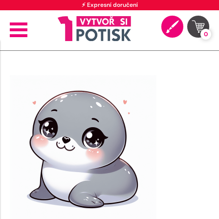
⚡ Expresní doručení
0