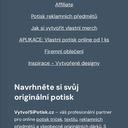
Affiliate
Potisk reklamních předmětů
Jak si vytvořit vlastní merch
APLIKACE: Vlastní potisk online od 1 ks
Firemní oblečení
Inspirace - Vytvořené designy
Navrhněte si svůj
originální potisk
VytvořSiPotisk.cz
– váš profesionální partner
pro online
potisk triček
,
textilu
,
reklamních
předmětů
a všeobecně originálních dárků. S