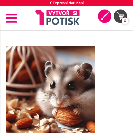
⚡ Expresní doručení
0