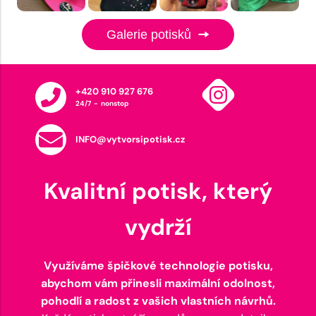
Galerie potisků
+420 910 927 676
24/7 - nonstop
INFO@vytvorsipotisk.cz
Kvalitní potisk, který
vydrží
Využíváme špičkové technologie potisku,
abychom vám přinesli maximální odolnost,
pohodlí a radost z vašich vlastních návrhů.