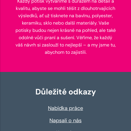
Každý potisk vytváříme s důrazem na detail a
kvalitu, abyste se mohli těšit z dlouhotrvajících
výsledků, ať už tisknete na bavlnu, polyester,
keramiku, sklo nebo další materiály. Vaše
potisky budou nejen krásné na pohled, ale také
odolné vůči praní a sušení. Věříme, že každý
váš návrh si zaslouží to nejlepší – a my jsme tu,
abychom to zajistili.
Důležité odkazy
Nabídka práce
Napsali o nás