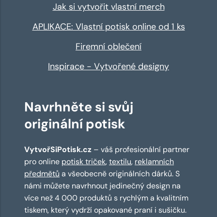
Jak si vytvořit vlastní merch
APLIKACE: Vlastní potisk online od 1 ks
Firemní oblečení
Inspirace - Vytvořené designy
Navrhněte si svůj
originální potisk
VytvořSiPotisk.cz
– váš profesionální partner
pro online
potisk triček
,
textilu
,
reklamních
předmětů
a všeobecně originálních dárků. S
námi můžete navrhnout jedinečný design na
více než 4 000 produktů s rychlým a kvalitním
tiskem, který vydrží opakované praní i sušičku.