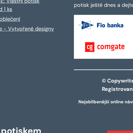
: Vlastní potisk
potisk ještě dnes a dej
d 1 ks
oblečení
ce - Vytvořené designy
© Copywrite 
Registrova
Nejoblíbenější online náv
s potiskem