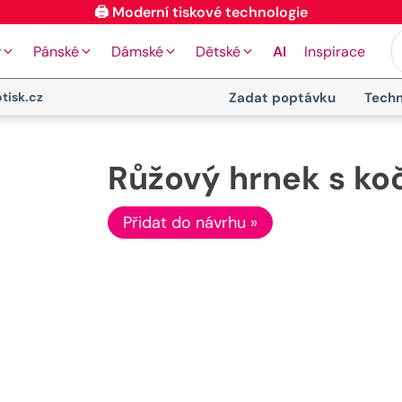
y
Pánské
Dámské
Dětské
AI
Inspirace
tisk.cz
Zadat poptávku
Techn
Růžový hrnek s koč
Přidat do návrhu »