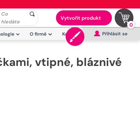
Co
Vytvořit produkt
hledáte
0
Přihlásit se
ologie
O firmě
Kontakt
kami, vtipné, bláznivé