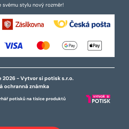
te svému stylu nový rozměr!
2026 - Vytvor si potisk s.r.o.
ná ochranná známka
rhář potisků na tisíce produktů