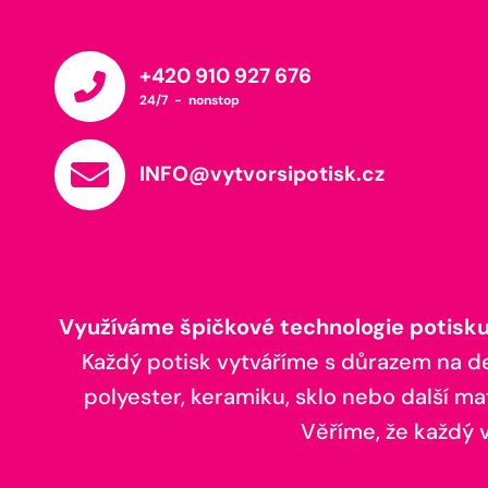
+420 910 927 676
24/7 - nonstop
INFO@vytvorsipotisk.cz
Využíváme špičkové technologie potisku,
Každý potisk vytváříme s důrazem na deta
polyester, keramiku, sklo nebo další ma
Věříme, že každý vá