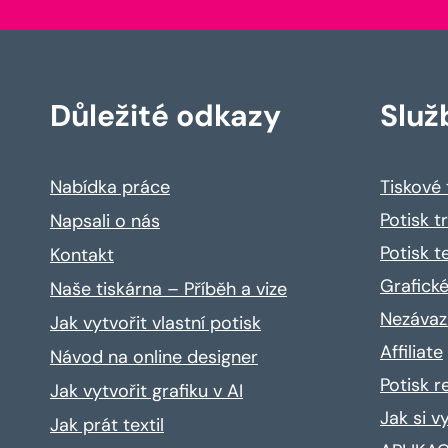
Důležité odkazy
Služ
Nabídka práce
Tiskové
Potisk t
Napsali o nás
Potisk t
Kontakt
Grafické
Naše tiskárna – Příběh a vize
Nezávaz
Jak vytvořit vlastní potisk
Affiliate
Návod na online designer
Potisk 
Jak vytvořit grafiku v AI
Jak si v
Jak prát textil