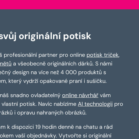
vůj originální potisk
 profesionální partner pro online
potisk triček
,
mětů
a všeobecně originálních dárků. S námi
ečný design na více než 4 000 produktů s
em, který vydrží opakované praní i sušičku.
a náš snadno ovladatelný
online návrhář
vám
vlastní potisk. Navíc nabízíme
AI technologii
pro
rázků i opravu nahraných obrázků.
m k dispozici 19 hodin denně na chatu a rád
kem vaší objednávky. Vytvořte si originální