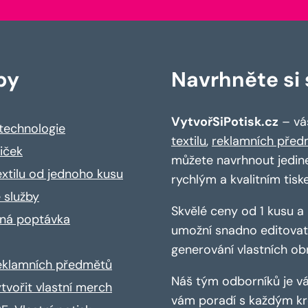
by
Navrhněte si s
VytvořSiPotisk.cz
– váš
 technologie
textilu
,
reklamních před
riček
můžete navrhnout jedin
extilu od jednoho kusu
rychlým a kvalitním tisk
 služby
Skvělé ceny od 1 kusu 
ná poptávka
umožní snadno editovat 
generování vlastních ob
reklamních předmětů
Náš tým odborníků je vá
ytvořit vlastní merch
vám poradí s každým kro