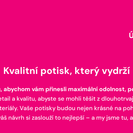
Kvalitní potisk, který vydrží
 abychom vám přinesli maximální odolnost, poh
il a kvalitu, abyste se mohli těšit z dlouhotrvaj
teriály. Vaše potisky budou nejen krásné na pohl
š návrh si zaslouží to nejlepší – a my jsme tu, a