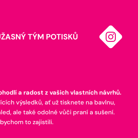
ÚŽASNÝ TÝM POTISKŮ
odlí a radost z vašich vlastních návrhů.
ících výsledků, ať už tisknete na bavlnu,
ed, ale také odolné vůči praní a sušení.
bychom to zajistili.