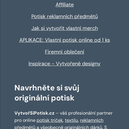
Affiliate
Potisk reklamních předmětů
Jak si vytvořit vlastní merch
APLIKACE: Vlastní potisk online od 1 ks
Firemní oblečení
Inspirace - Vytvořené designy
Navrhněte si svůj
originální potisk
VytvořSiPotisk.cz
– váš profesionální partner
pro online
potisk triček
,
textilu
,
reklamních
předmětů
a všeobecně originálních dárků. S