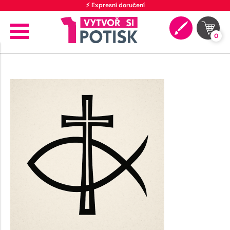
⚡ Expresní doručení
0