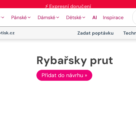
y
Pánské
Dámské
Dětské
AI
Inspirace
tisk.cz
Zadat poptávku
Techn
Rybařsky prut
Přidat do návrhu »