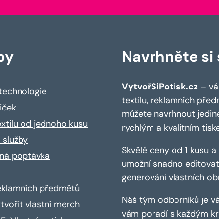
by
Navrhněte si s
VytvořSiPotisk.cz
– váš
 technologie
textilu
,
reklamních před
riček
můžete navrhnout jedin
extilu od jednoho kusu
rychlým a kvalitním tisk
 služby
Skvělé ceny od 1 kusu 
ná poptávka
umožní snadno editovat 
generování vlastních ob
reklamních předmětů
Náš tým odborníků je vá
ytvořit vlastní merch
vám poradí s každým kro