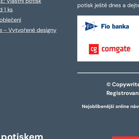
: Vlastní potisk
potisk ještě dnes a dej
d 1 ks
oblečení
ce - Vytvořené designy
© Copywrite 
Registrova
Nejoblíbenější online náv
s potiskem