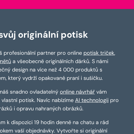
vůj originální potisk
 profesionální partner pro online
potisk triček
,
mětů
a všeobecně originálních dárků. S námi
ečný design na více než 4 000 produktů s
em, který vydrží opakované praní i sušičku.
a náš snadno ovladatelný
online návrhář
vám
vlastní potisk. Navíc nabízíme
AI technologii
pro
rázků i opravu nahraných obrázků.
m k dispozici 19 hodin denně na chatu a rád
kem vaší objednávky. Vytvořte si originální