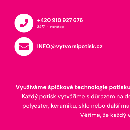
+420 910 927 676
24/7 - nonstop
INFO@vytvorsipotisk.cz
Využíváme špičkové technologie potisku,
Každý potisk vytváříme s důrazem na deta
polyester, keramiku, sklo nebo další ma
Věříme, že každý vá