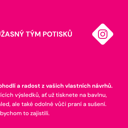
ÚŽASNÝ TÝM POTISKŮ
odlí a radost z vašich vlastních návrhů.
ících výsledků, ať už tisknete na bavlnu,
ed, ale také odolné vůči praní a sušení.
bychom to zajistili.