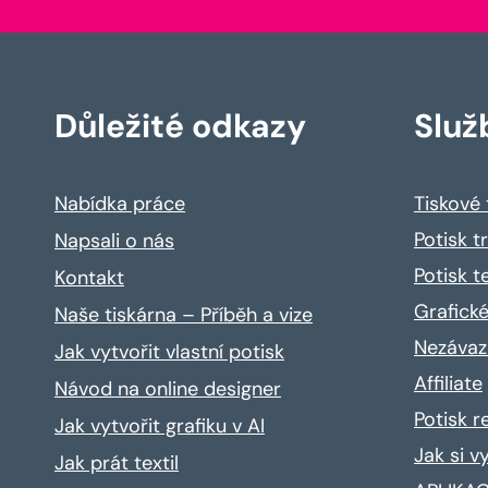
Důležité odkazy
Služ
Nabídka práce
Tiskové
Potisk t
Napsali o nás
Potisk t
Kontakt
Grafické
Naše tiskárna – Příběh a vize
Nezávaz
Jak vytvořit vlastní potisk
Affiliate
Návod na online designer
Potisk 
Jak vytvořit grafiku v AI
Jak si v
Jak prát textil