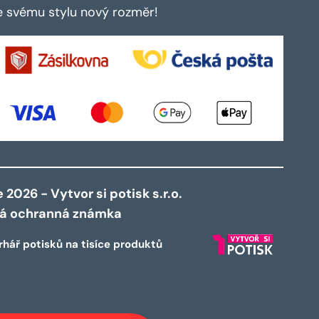
te svému stylu nový rozměr!
2026 - Vytvor si potisk s.r.o.
ná ochranná známka
rhář potisků na tisíce produktů