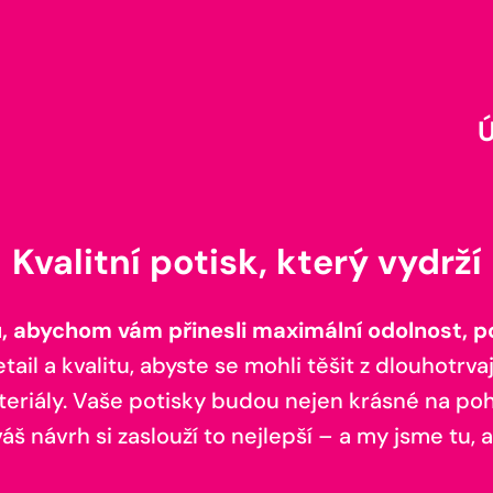
Kvalitní potisk, který vydrží
 abychom vám přinesli maximální odolnost, poh
il a kvalitu, abyste se mohli těšit z dlouhotrvaj
teriály. Vaše potisky budou nejen krásné na pohl
š návrh si zaslouží to nejlepší – a my jsme tu, a