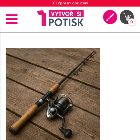
⚡ Expresní doručení
0