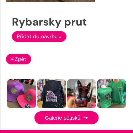
Rybarsky prut
Přidat do návrhu »
« Zpět
Galerie potisků