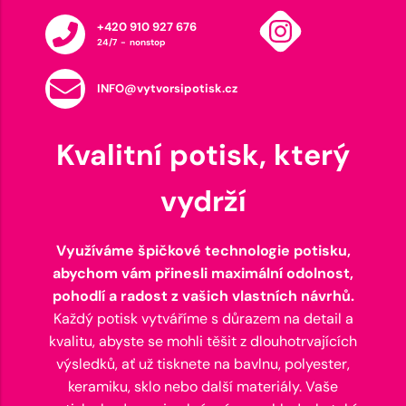
+420 910 927 676
24/7 - nonstop
INFO@vytvorsipotisk.cz
Kvalitní potisk, který
vydrží
Využíváme špičkové technologie potisku,
abychom vám přinesli maximální odolnost,
pohodlí a radost z vašich vlastních návrhů.
Každý potisk vytváříme s důrazem na detail a
kvalitu, abyste se mohli těšit z dlouhotrvajících
výsledků, ať už tisknete na bavlnu, polyester,
keramiku, sklo nebo další materiály. Vaše