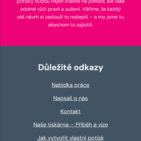
potisky budou nejen krásné na pohled, ale také
odolné vůči praní a sušení. Věříme, že každý
váš návrh si zaslouží to nejlepší – a my jsme tu,
abychom to zajistili.
Důležité odkazy
Nabídka práce
Napsali o nás
Kontakt
Naše tiskárna – Příběh a vize
Jak vytvořit vlastní potisk