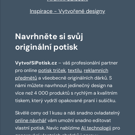
Inspirace - Vytvořené designy
Navrhněte si svůj
originální potisk
VytvořSiPotisk.cz
– váš profesionální partner
pro online
potisk triček
,
textilu
,
reklamních
předmětů
a všeobecně originálních dárků. S
námi můžete navrhnout jedinečný design na
více než 4 000 produktů s rychlým a kvalitním
tiskem, který vydrží opakované praní i sušičku.
Skvělé ceny od 1 kusu a náš snadno ovladatelný
online návrhář
vám umožní snadno editovat
vlastní potisk. Navíc nabízíme
AI technologii
pro