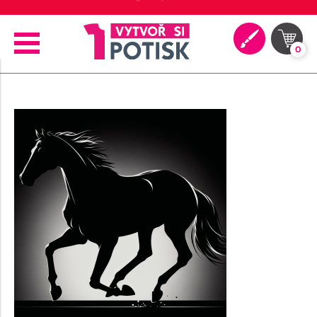
⭐ 4.9 na Google za posledních 30 dní
0