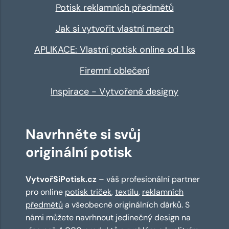
Potisk reklamních předmětů
Jak si vytvořit vlastní merch
APLIKACE: Vlastní potisk online od 1 ks
Firemní oblečení
Inspirace - Vytvořené designy
Navrhněte si svůj
originální potisk
VytvořSiPotisk.cz
– váš profesionální partner
pro online
potisk triček
,
textilu
,
reklamních
předmětů
a všeobecně originálních dárků. S
námi můžete navrhnout jedinečný design na