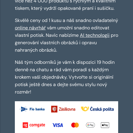
více než 4 000 produktů s rychlým a kvalitním
tiskem, který vydrží opakované praní i sušičku.
Skvělé ceny od 1 kusu a náš snadno ovladatelný
online návrhář
vám umožní snadno editovat
vlastní potisk. Navíc nabízíme
AI technologii
pro
generování vlastních obrázků i opravu
nahraných obrázků.
Náš tým odborníků je vám k dispozici 19 hodin
denně na chatu a rád vám poradí s každým
krokem vaší objednávky. Vytvořte si originální
potisk ještě dnes a dejte svému stylu nový
rozměr!