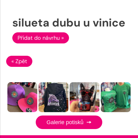
silueta dubu u vinice
Přidat do návrhu »
« Zpět
Galerie potisků