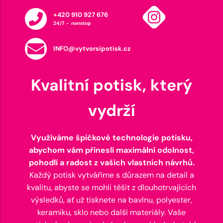
+420 910 927 676
24/7 - nonstop
INFO@vytvorsipotisk.cz
Kvalitní potisk, který
vydrží
Využíváme špičkové technologie potisku,
abychom vám přinesli maximální odolnost,
pohodlí a radost z vašich vlastních návrhů.
Každý potisk vytváříme s důrazem na detail a
kvalitu, abyste se mohli těšit z dlouhotrvajících
výsledků, ať už tisknete na bavlnu, polyester,
keramiku, sklo nebo další materiály. Vaše