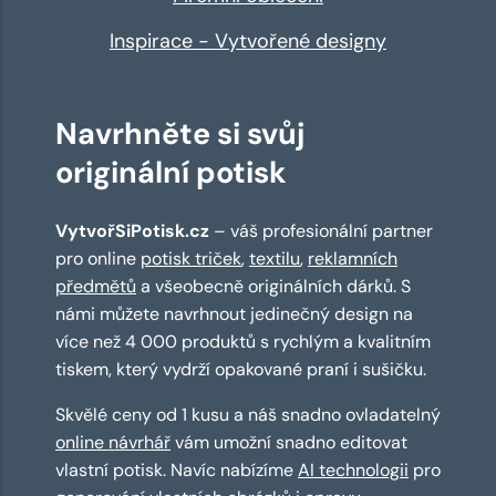
Inspirace - Vytvořené designy
Navrhněte si svůj
originální potisk
VytvořSiPotisk.cz
– váš profesionální partner
pro online
potisk triček
,
textilu
,
reklamních
předmětů
a všeobecně originálních dárků. S
námi můžete navrhnout jedinečný design na
více než 4 000 produktů s rychlým a kvalitním
tiskem, který vydrží opakované praní i sušičku.
Skvělé ceny od 1 kusu a náš snadno ovladatelný
online návrhář
vám umožní snadno editovat
vlastní potisk. Navíc nabízíme
AI technologii
pro