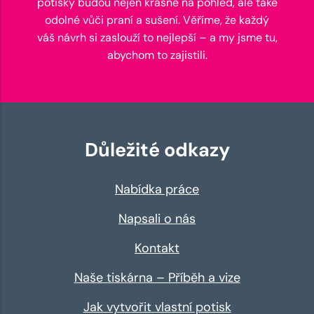
potisky budou nejen krásné na pohled, ale také
odolné vůči praní a sušení. Věříme, že každý
váš návrh si zaslouží to nejlepší – a my jsme tu,
abychom to zajistili.
Důležité odkazy
Nabídka práce
Napsali o nás
Kontakt
Naše tiskárna – Příběh a vize
Jak vytvořit vlastní potisk