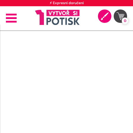
⚡ Expresní doručení
0