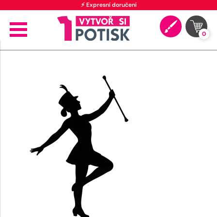
⚡ Expresní doručení
0