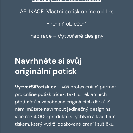
APLIKACE: Vlastní potisk online od 1 ks
Firemní oblečení
Inspirace - Vytvořené designy
Navrhněte si svůj
originální potisk
VytvořSiPotisk.cz
– váš profesionální partner
pro online
potisk triček
,
textilu
,
reklamních
předmětů
a všeobecně originálních dárků. S
námi můžete navrhnout jedinečný design na
více než 4 000 produktů s rychlým a kvalitním
tiskem, který vydrží opakované praní i sušičku.