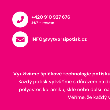
+420 910 927 676
24/7 - nonstop
INFO@vytvorsipotisk.cz
Využíváme špičkové technologie potisku,
Každý potisk vytváříme s důrazem na deta
polyester, keramiku, sklo nebo další ma
Věříme, že každý vá