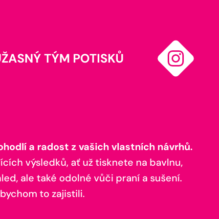
ÚŽASNÝ TÝM POTISKŮ
odlí a radost z vašich vlastních návrhů.
ících výsledků, ať už tisknete na bavlnu,
ed, ale také odolné vůči praní a sušení.
bychom to zajistili.