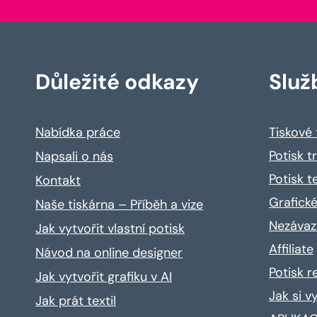
Důležité odkazy
Služ
Nabídka práce
Tiskové
Potisk t
Napsali o nás
Potisk t
Kontakt
Grafické
Naše tiskárna – Příběh a vize
Nezávaz
Jak vytvořit vlastní potisk
Affiliate
Návod na online designer
Potisk 
Jak vytvořit grafiku v AI
Jak si v
Jak prát textil