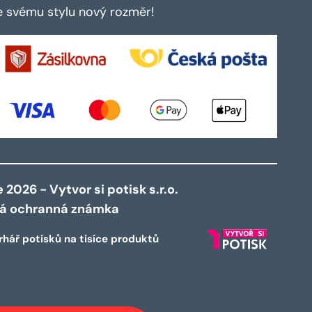
te svému stylu nový rozměr!
2026 - Vytvor si potisk s.r.o.
ná ochranná známka
rhář potisků na tisíce produktů