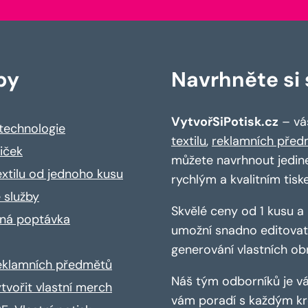
by
Navrhněte si s
VytvořSiPotisk.cz
– váš
 technologie
textilu
,
reklamních před
riček
můžete navrhnout jedin
extilu od jednoho kusu
rychlým a kvalitním tisk
 služby
Skvělé ceny od 1 kusu 
ná poptávka
umožní snadno editovat 
generování vlastních ob
reklamních předmětů
Náš tým odborníků je vá
ytvořit vlastní merch
vám poradí s každým kro