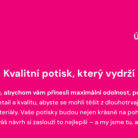
Kvalitní potisk, který vydrží
 abychom vám přinesli maximální odolnost, poh
il a kvalitu, abyste se mohli těšit z dlouhotrvaj
teriály. Vaše potisky budou nejen krásné na pohl
š návrh si zaslouží to nejlepší – a my jsme tu, a