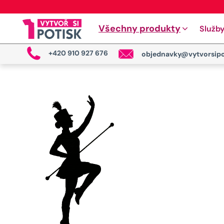
Všechny produkty
Služb
+420 910 927 676
objednavky@vytvorsipo