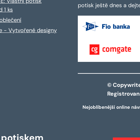
: Vlastní potisk
potisk ještě dnes a dej
d 1 ks
oblečení
ce - Vytvořené designy
© Copywrite 
Registrova
Nejoblíbenější online náv
s potiskem