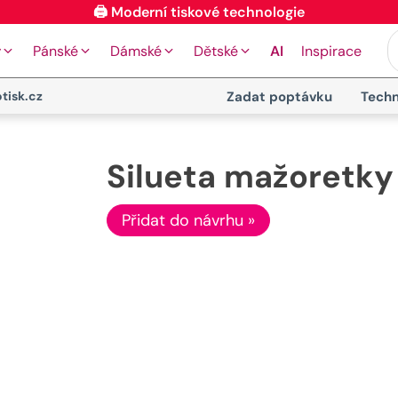
🖨️ Moderní tiskové technologie
y
Pánské
Dámské
Dětské
AI
Inspirace
tisk.cz
Zadat poptávku
Techn
Silueta mažoretky
Přidat do návrhu »