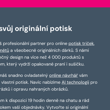
vůj originální potisk
 profesionální partner pro online
potisk triček
,
mětů
a všeobecně originálních dárků. S námi
ečný design na více než 4 000 produktů s
em, který vydrží opakované praní i sušičku.
a náš snadno ovladatelný
online návrhář
vám
vlastní potisk. Navíc nabízíme
AI technologii
pro
rázků i opravu nahraných obrázků.
m k dispozici 19 hodin denně na chatu a rád
kem vaší objednávky. Vytvořte si originální