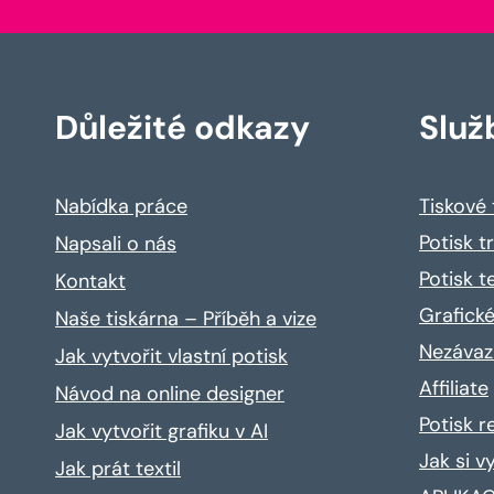
Důležité odkazy
Služ
Nabídka práce
Tiskové
Potisk t
Napsali o nás
Potisk t
Kontakt
Grafické
Naše tiskárna – Příběh a vize
Nezávaz
Jak vytvořit vlastní potisk
Affiliate
Návod na online designer
Potisk 
Jak vytvořit grafiku v AI
Jak si v
Jak prát textil