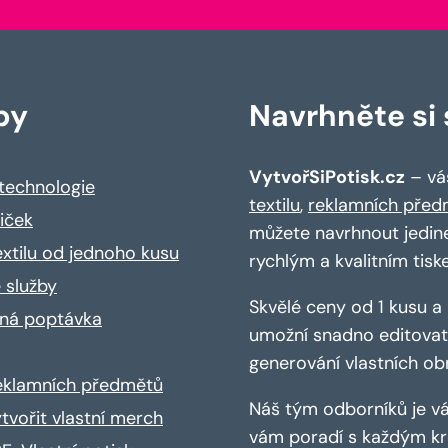
by
Navrhněte si s
VytvořSiPotisk.cz
– váš
 technologie
textilu
,
reklamních před
riček
můžete navrhnout jedin
extilu od jednoho kusu
rychlým a kvalitním tisk
 služby
Skvělé ceny od 1 kusu 
ná poptávka
umožní snadno editovat 
generování vlastních ob
reklamních předmětů
Náš tým odborníků je vá
ytvořit vlastní merch
vám poradí s každým kro