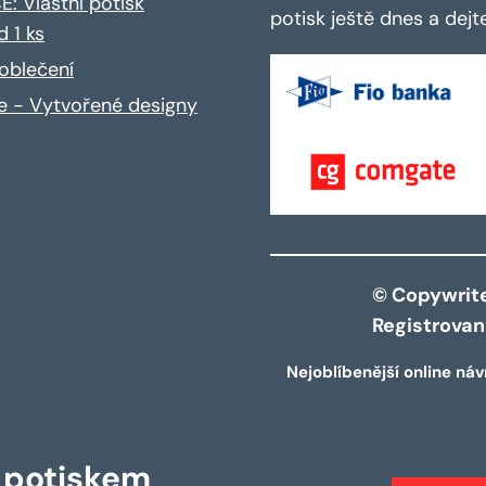
: Vlastní potisk
potisk ještě dnes a dej
d 1 ks
oblečení
ce - Vytvořené designy
© Copywrite 
Registrova
Nejoblíbenější online náv
s potiskem