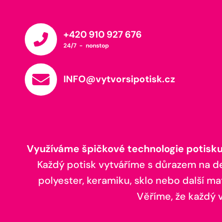
+420 910 927 676
24/7 - nonstop
INFO@vytvorsipotisk.cz
Využíváme špičkové technologie potisku,
Každý potisk vytváříme s důrazem na deta
polyester, keramiku, sklo nebo další ma
Věříme, že každý vá