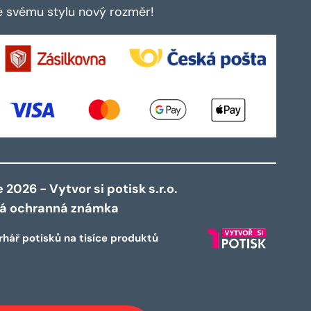
te svému stylu nový rozměr!
2026 - Vytvor si potisk s.r.o.
ná ochranná známka
rhář potisků na tisíce produktů