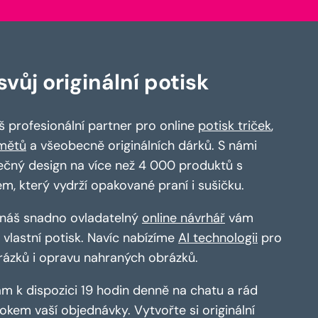
vůj originální potisk
 profesionální partner pro online
potisk triček
,
mětů
a všeobecně originálních dárků. S námi
ečný design na více než 4 000 produktů s
em, který vydrží opakované praní i sušičku.
a náš snadno ovladatelný
online návrhář
vám
vlastní potisk. Navíc nabízíme
AI technologii
pro
rázků i opravu nahraných obrázků.
m k dispozici 19 hodin denně na chatu a rád
kem vaší objednávky. Vytvořte si originální