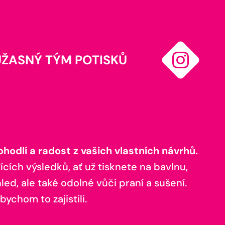
ÚŽASNÝ TÝM POTISKŮ
odlí a radost z vašich vlastních návrhů.
ících výsledků, ať už tisknete na bavlnu,
ed, ale také odolné vůči praní a sušení.
bychom to zajistili.