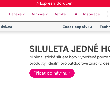
⚡ Expresní doručení
y
Pánské
Dámské
Dětské
AI
Inspirace
tisk.cz
Zadat poptávku
Techn
SILULETA JEDNÉ 
Minimalistická silueta hory vytvořená pouze 
produkty. Ideální pro outdoorové značky, ce
Přidat do návrhu »