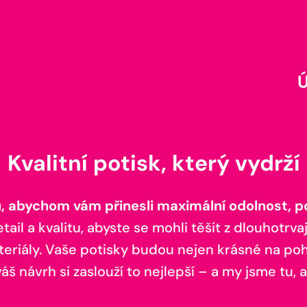
Kvalitní potisk, který vydrží
 abychom vám přinesli maximální odolnost, poh
il a kvalitu, abyste se mohli těšit z dlouhotrvaj
teriály. Vaše potisky budou nejen krásné na pohl
š návrh si zaslouží to nejlepší – a my jsme tu, a