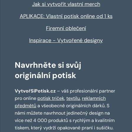
Jak si vytvořit vlastní merch
APLIKACE: Vlastní potisk online od 1 ks
Firemní oblečení
Inspirace - Vytvořené designy
Navrhněte si svůj
originální potisk
VytvořSiPotisk.cz
– váš profesionální partner
pro online
potisk triček
,
textilu
,
reklamních
předmětů
a všeobecně originálních dárků. S
námi můžete navrhnout jedinečný design na
více než 4 000 produktů s rychlým a kvalitním
tiskem, který vydrží opakované praní i sušičku.