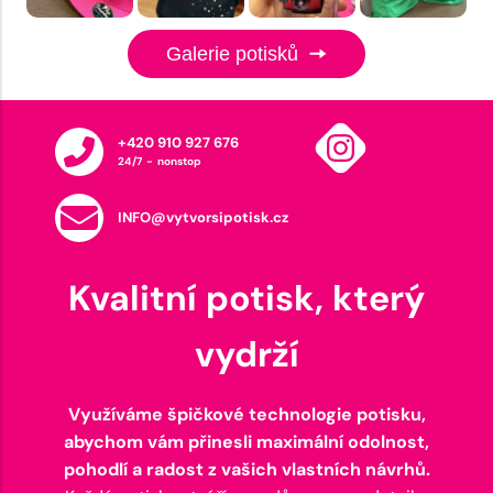
Galerie potisků
+420 910 927 676
24/7 - nonstop
INFO@vytvorsipotisk.cz
Kvalitní potisk, který
vydrží
Využíváme špičkové technologie potisku,
abychom vám přinesli maximální odolnost,
pohodlí a radost z vašich vlastních návrhů.