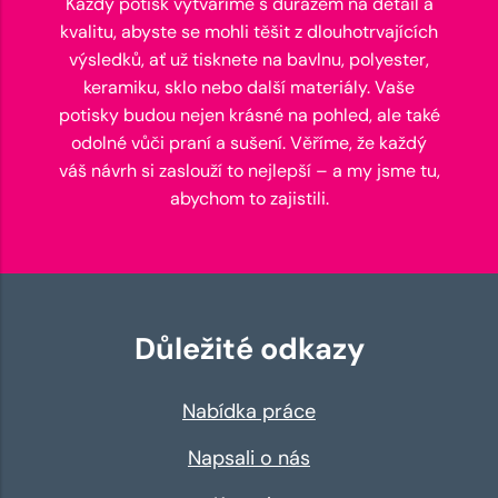
Každý potisk vytváříme s důrazem na detail a
kvalitu, abyste se mohli těšit z dlouhotrvajících
výsledků, ať už tisknete na bavlnu, polyester,
keramiku, sklo nebo další materiály. Vaše
potisky budou nejen krásné na pohled, ale také
odolné vůči praní a sušení. Věříme, že každý
váš návrh si zaslouží to nejlepší – a my jsme tu,
abychom to zajistili.
Důležité odkazy
Nabídka práce
Napsali o nás