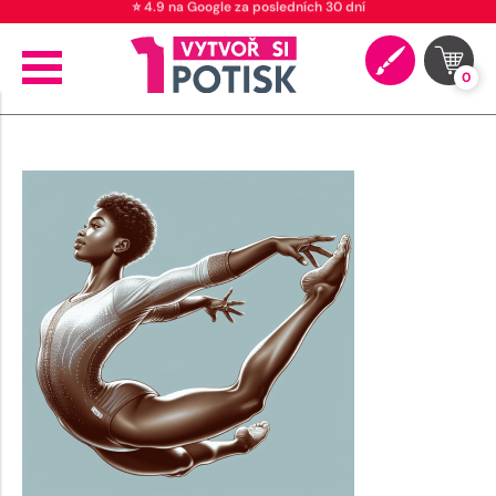
⭐ 4.9 na Google za posledních 30 dní
0