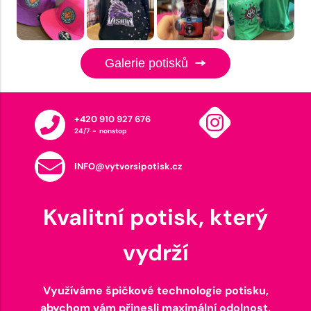
Galerie potisků
+420 910 927 676
24/7 - nonstop
INFO@vytvorsipotisk.cz
Kvalitní potisk, který
vydrží
Využíváme špičkové technologie potisku,
abychom vám přinesli maximální odolnost,