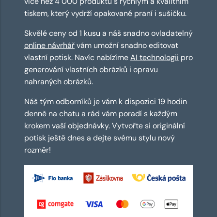
více než 4 000 produktů s rychlým a kvalitním
tiskem, který vydrží opakované praní i sušičku.
Skvělé ceny od 1 kusu a náš snadno ovladatelný
online návrhář
vám umožní snadno editovat
vlastní potisk. Navíc nabízíme
AI technologii
pro
generování vlastních obrázků i opravu
nahraných obrázků.
Náš tým odborníků je vám k dispozici 19 hodin
denně na chatu a rád vám poradí s každým
krokem vaší objednávky. Vytvořte si originální
potisk ještě dnes a dejte svému stylu nový
rozměr!