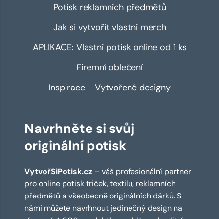
Potisk reklamních předmětů
Jak si vytvořit vlastní merch
APLIKACE: Vlastní potisk online od 1 ks
Firemní oblečení
Inspirace - Vytvořené designy
Navrhněte si svůj
originální potisk
VytvořSiPotisk.cz
– váš profesionální partner
pro online
potisk triček
,
textilu
,
reklamních
předmětů
a všeobecně originálních dárků. S
námi můžete navrhnout jedinečný design na