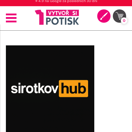
⭐ 4.9 na Google za posledních 30 dní
0