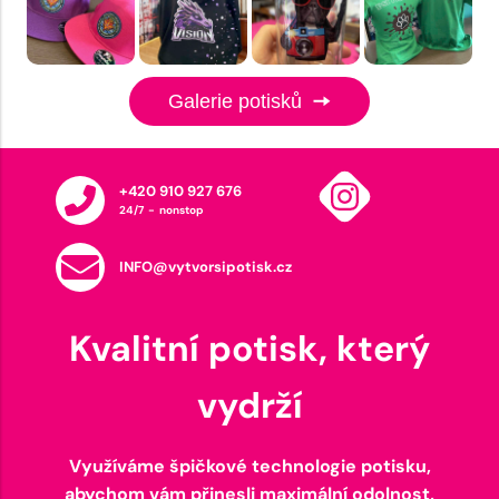
Galerie potisků
+420 910 927 676
24/7 - nonstop
INFO@vytvorsipotisk.cz
Kvalitní potisk, který
vydrží
Využíváme špičkové technologie potisku,
abychom vám přinesli maximální odolnost,