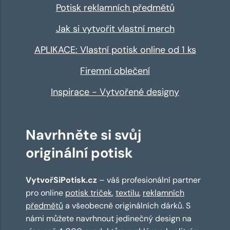
Potisk reklamních předmětů
Jak si vytvořit vlastní merch
APLIKACE: Vlastní potisk online od 1 ks
Firemní oblečení
Inspirace - Vytvořené designy
Navrhněte si svůj
originální potisk
VytvořSiPotisk.cz
– váš profesionální partner
pro online
potisk triček
,
textilu
,
reklamních
předmětů
a všeobecně originálních dárků. S
námi můžete navrhnout jedinečný design na