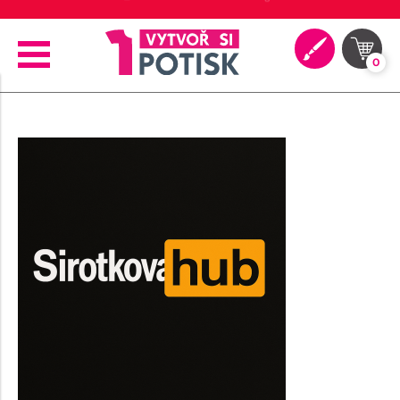
🖨️ Moderní tiskové technologie
0