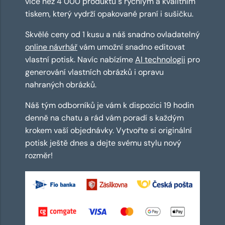
více než 4 000 produktů s rychlým a kvalitním
tiskem, který vydrží opakované praní i sušičku.
Skvělé ceny od 1 kusu a náš snadno ovladatelný
online návrhář
vám umožní snadno editovat
vlastní potisk. Navíc nabízíme
AI technologii
pro
generování vlastních obrázků i opravu
nahraných obrázků.
Náš tým odborníků je vám k dispozici 19 hodin
denně na chatu a rád vám poradí s každým
krokem vaší objednávky. Vytvořte si originální
potisk ještě dnes a dejte svému stylu nový
rozměr!