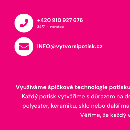
+420 910 927 676
24/7 - nonstop
INFO@vytvorsipotisk.cz
Využíváme špičkové technologie potisku,
Každý potisk vytváříme s důrazem na deta
polyester, keramiku, sklo nebo další ma
Věříme, že každý vá