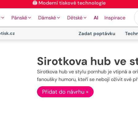
🖨️ Moderní tiskové technologie
y
Pánské
Dámské
Dětské
AI
Inspirace
tisk.cz
Zadat poptávku
Techn
Sirotkova hub ve 
Sirotkova hub ve stylu pornhub je vtipná a ori
fanoušky humoru, kteří se nebojí oživit své
Přidat do návrhu »