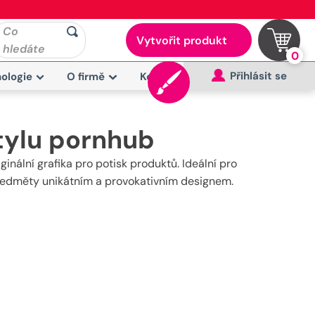
Co
Vytvořit produkt
hledáte
0
Přihlásit se
ologie
O firmě
Kontakt
stylu pornhub
ginální grafika pro potisk produktů. Ideální pro
 předměty unikátním a provokativním designem.