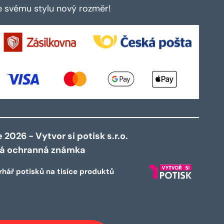
te svému stylu nový rozměr!
2026 - Vytvor si potisk s.r.o.
ná ochranná známka
rhář potisků na tisíce produktů