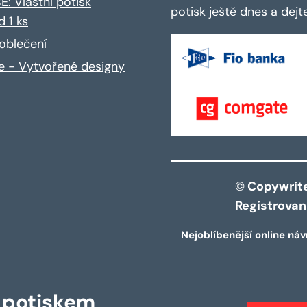
: Vlastní potisk
potisk ještě dnes a dej
d 1 ks
oblečení
ce - Vytvořené designy
© Copywrite 
Registrova
Nejoblíbenější online náv
s potiskem