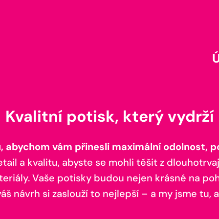
Kvalitní potisk, který vydrží
 abychom vám přinesli maximální odolnost, poh
il a kvalitu, abyste se mohli těšit z dlouhotrvaj
teriály. Vaše potisky budou nejen krásné na pohl
š návrh si zaslouží to nejlepší – a my jsme tu, a