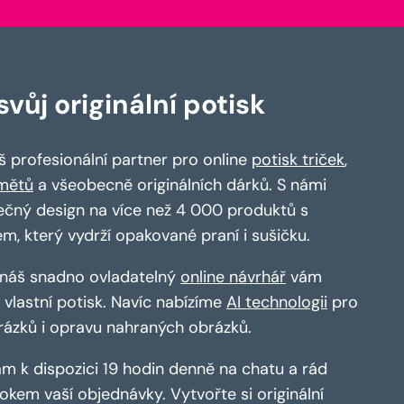
vůj originální potisk
 profesionální partner pro online
potisk triček
,
mětů
a všeobecně originálních dárků. S námi
ečný design na více než 4 000 produktů s
em, který vydrží opakované praní i sušičku.
a náš snadno ovladatelný
online návrhář
vám
vlastní potisk. Navíc nabízíme
AI technologii
pro
rázků i opravu nahraných obrázků.
m k dispozici 19 hodin denně na chatu a rád
kem vaší objednávky. Vytvořte si originální