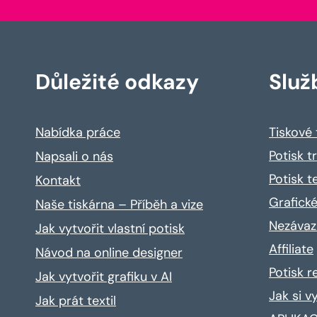
Důležité odkazy
Služ
Nabídka práce
Tiskové
Potisk t
Napsali o nás
Potisk t
Kontakt
Grafické
Naše tiskárna – Příběh a vize
Nezávaz
Jak vytvořit vlastní potisk
Affiliate
Návod na online designer
Potisk 
Jak vytvořit grafiku v AI
Jak si v
Jak prát textil