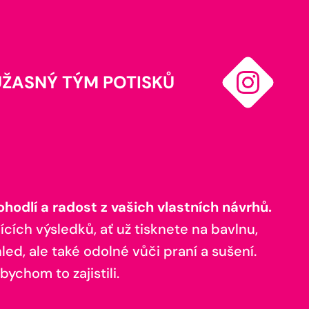
ÚŽASNÝ TÝM POTISKŮ
odlí a radost z vašich vlastních návrhů.
ících výsledků, ať už tisknete na bavlnu,
ed, ale také odolné vůči praní a sušení.
bychom to zajistili.