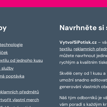
by
Navrhněte si s
VytvořSiPotisk.cz
– váš
 technologie
textilu
,
reklamních před
riček
můžete navrhnout jedin
extilu od jednoho kusu
rychlým a kvalitním tisk
 služby
Skvělé ceny od 1 kusu 
ná poptávka
umožní snadno editovat 
generování vlastních ob
reklamních předmětů
Náš tým odborníků je vá
ytvořit vlastní merch
vám poradí s každým kro