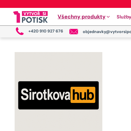
Všechny produkty
Služb
+420 910 927 676
objednavky@vytvorsipo